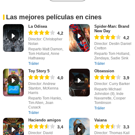
Las mejores películas en cines
La Odisea
Spider-Man: Brand
New Day
4,2
4,2
Director: Christopher
Nolan
Director: Destin Daniel
Cretton
Reparto Matt Damon,
Tom Holland, Anne
Reparto Tom Holland,
Hathaway
Zendaya, Sadie Sink
Tráiler
Tráiler
Toy Story 5
Obsession
4,0
3,9
Director: Andrew
Director: Curry Barker
Stanton, McKenna
Reparto Michael
Harris
Johnston (II), Inde
Reparto Tom Hanks,
Navarrette, Cooper
Tim Allen, Joan
Tomlinson
Cusack
Tráiler
Tráiler
Haciendo amigos
Vaiana
3,4
3,3
Director: David
Director: Thomas Kail