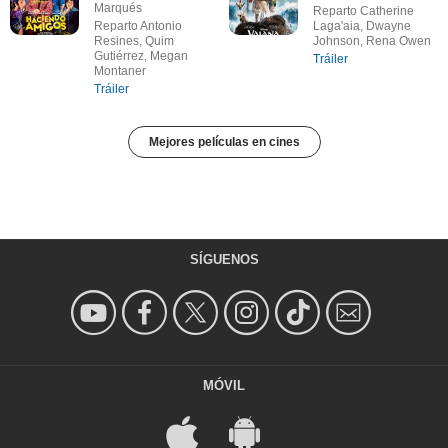
Marqués
Reparto Catherine
Reparto Antonio
Laga'aia, Dwayne
Resines, Quim
Johnson, Rena Owen
Gutiérrez, Megan
Tráiler
Montaner
Tráiler
Mejores películas en cines
SÍGUENOS
MÓVIL