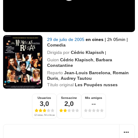
29 de julio de 2005
en cines
|
2h 05min
|
Comedia
Dirigida por
Cédric Klapisch
|
Guion
Cédric Klapisch
,
Barbara
Constantine
Reparto
Jean-Louis Barcelona
,
Romain
Duris
,
Audrey Tautou
Título original
Les Poupées russes
Usuarios
Sensacine
Mis amigos
3,0
2,0
--
12 notas, 54 críticas