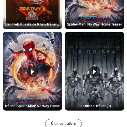
Star Trek II: la ira de Khan Tráiler VO
Spider-Man: No Way Home Teaser
Tráiler 'Spider-Man: No Way Home'
La Odisea Tráiler (3)
Últimos tráilers