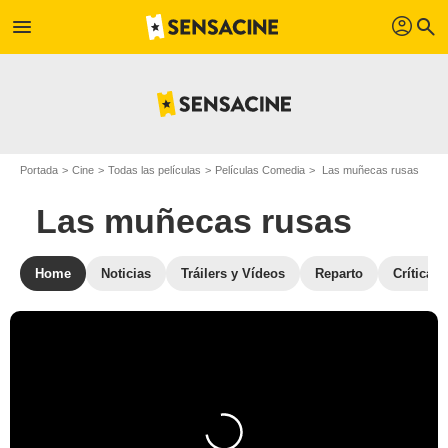
profil
menu
search
Portada
Cine
Todas las películas
Películas Comedia
Las muñecas rusas
Las muñecas rusas
Home
Noticias
Tráilers y Vídeos
Reparto
Críticas