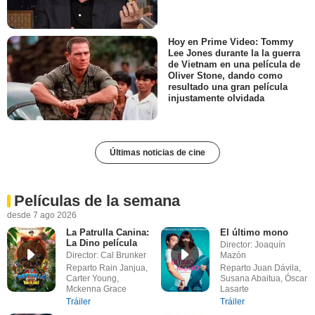
Hoy en Prime Video: Tommy
Lee Jones durante la la guerra
de Vietnam en una película de
Oliver Stone, dando como
resultado una gran película
injustamente olvidada
Últimas noticias de cine
Películas de la semana
desde 7 ago 2026
La Patrulla Canina:
El último mono
La Dino película
Director: Joaquín
Director: Cal Brunker
Mazón
Reparto Rain Janjua,
Reparto Juan Dávila,
Carter Young,
Susana Abaitua, Óscar
Mckenna Grace
Lasarte
Tráiler
Tráiler