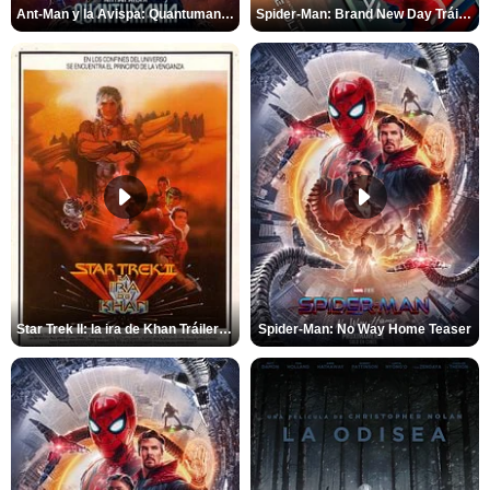
Ant-Man y la Avispa: Quantumanía Tráiler (2)
Spider-Man: Brand New Day Tráiler (3)
Star Trek II: la ira de Khan Tráiler VO
Spider-Man: No Way Home Teaser