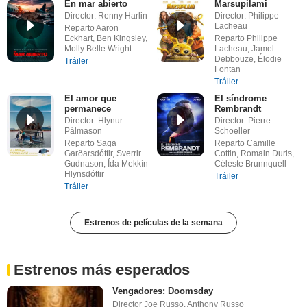
En mar abierto
Marsupilami
Director: Renny Harlin
Director: Philippe
Lacheau
Reparto Aaron
Eckhart, Ben Kingsley,
Reparto Philippe
Molly Belle Wright
Lacheau, Jamel
Debbouze, Élodie
Tráiler
Fontan
Tráiler
El amor que
El síndrome
permanece
Rembrandt
Director: Hlynur
Director: Pierre
Pálmason
Schoeller
Reparto Saga
Reparto Camille
Garðarsdóttir, Sverrir
Cottin, Romain Duris,
Gudnason, Ída Mekkín
Céleste Brunnquell
Hlynsdóttir
Tráiler
Tráiler
Estrenos de películas de la semana
Estrenos más esperados
Vengadores: Doomsday
Director Joe Russo, Anthony Russo