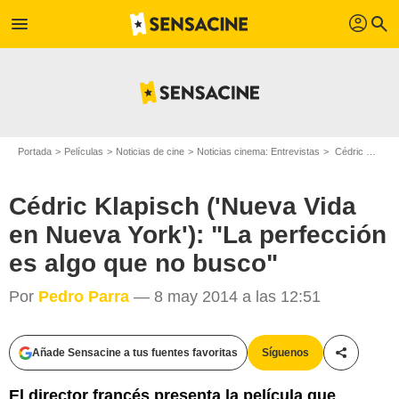
profil
menu
search
Portada
Películas
Noticias de cine
Noticias cinema: Entrevistas
Cédric Klapisch ('Nueva Vida en Nueva York'): "La perfección es algo que no busco"
Cédric Klapisch ('Nueva Vida
en Nueva York'): "La perfección
es algo que no busco"
Por
Pedro Parra
— 8 may 2014 a las 12:51
Añade Sensacine a tus fuentes favoritas
Síguenos
Compartir
El director francés presenta la película que