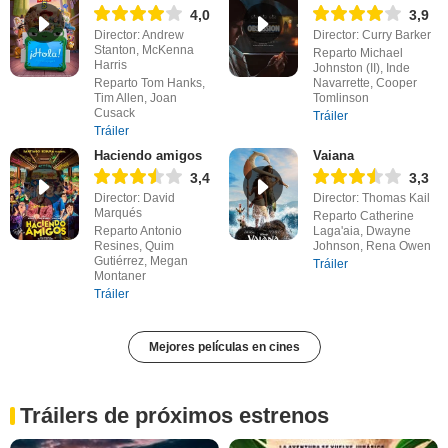
4,0
3,9
Director: Andrew
Director: Curry Barker
Stanton, McKenna
Reparto Michael
Harris
Johnston (II), Inde
Reparto Tom Hanks,
Navarrette, Cooper
Tim Allen, Joan
Tomlinson
Cusack
Tráiler
Tráiler
Haciendo amigos
Vaiana
3,4
3,3
Director: David
Director: Thomas Kail
Marqués
Reparto Catherine
Reparto Antonio
Laga'aia, Dwayne
Resines, Quim
Johnson, Rena Owen
Gutiérrez, Megan
Tráiler
Montaner
Tráiler
Mejores películas en cines
Tráilers de próximos estrenos