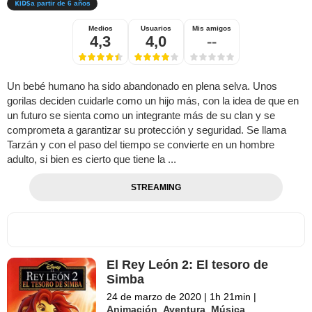
a partir de 6 años
Medios
Usuarios
Mis amigos
4,3
4,0
--
Un bebé humano ha sido abandonado en plena selva. Unos
gorilas deciden cuidarle como un hijo más, con la idea de que en
un futuro se sienta como un integrante más de su clan y se
comprometa a garantizar su protección y seguridad. Se llama
Tarzán y con el paso del tiempo se convierte en un hombre
adulto, si bien es cierto que tiene la ...
STREAMING
El Rey León 2: El tesoro de
Simba
24 de marzo de 2020
|
1h 21min
|
Animación
,
Aventura
,
Música