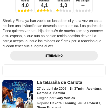
Medios
Usuarios
Sensacine
Mis amigos
4,0
4,1
1,0
--
Shrek y Fiona ya han vuelto de luna de miel y, una vez en casa,
reciben una invitación tan deseada como temida. Los padres de
Fiona quieren ver a su hija después de mucho tiempo y conocer
a su esposo, al que aún no habían tenido ocasión de ver. La
pareja acepta, aunque los miedos de Shrek por la reacción que
puedan tener sus suegros al ver ...
STREAMING
La telaraña de Carlota
27 de abril de 2007
|
1h 37min
|
Aventura
,
Comedia
,
Familia
Dirigida por
Gary Winick
Reparto
Dakota Fanning
,
Julia Roberts
,
Steve Buscemi