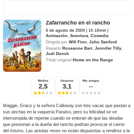
Zafarrancho en el rancho
6 de agosto de 2004
|
1h 16min
|
Animación
,
Aventura
,
Comedia
Dirigida por
Will Finn
,
John Sanford
Reparto
Roseanne Barr
,
Jennifer Tilly
,
Judi Dench
Título original
Home on the Range
Medios
Usuarios
Mis amigos
2,5
3,1
--
Maggie, Grace y la señora Calloway son tres vacas que pastan a
sus anchas en la vaquería Paraíso, pero su felicidad se ve
interrumpida de repente cuando se enteran de que las deudas
que presionan a la dueña del rancho podrían provocar el cierre
del mismo. Las astutas reses no están dispuestas a rendirse a la