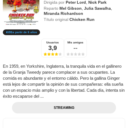
Dirigida por
Peter Lord
,
Nick Park
Reparto
Mel Gibson
,
Julia Sawalha
,
Miranda Richardson
Título original
Chicken Run
a partir de 6 años
Usuarios
Mis amigos
3,9
--
En 1959, en Yorkshire, Inglaterra, la tranquila vida en el gallinero
de la Granja Tweedy parece complacer a sus ocupantes. La
comida es abundante y el entorno cálido. Pero la gallina Ginger
está lejos de compartir la opinión de sus compañeras: ella sueña
con un espacio más amplio y con la libertad. Cada día, intenta sin
éxito escaparse del ...
STREAMING