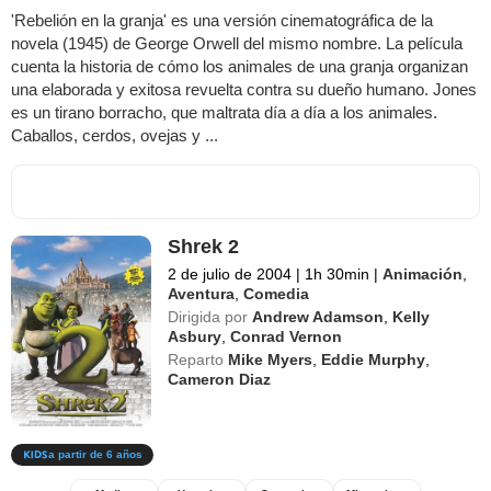
'Rebelión en la granja' es una versión cinematográfica de la
novela (1945) de George Orwell del mismo nombre. La película
cuenta la historia de cómo los animales de una granja organizan
una elaborada y exitosa revuelta contra su dueño humano. Jones
es un tirano borracho, que maltrata día a día a los animales.
Caballos, cerdos, ovejas y ...
Shrek 2
2 de julio de 2004
|
1h 30min
|
Animación
,
Aventura
,
Comedia
Dirigida por
Andrew Adamson
,
Kelly
Asbury
,
Conrad Vernon
Reparto
Mike Myers
,
Eddie Murphy
,
Cameron Diaz
a partir de 6 años