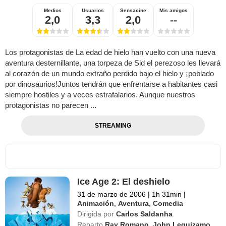
Medios
Usuarios
Sensacine
Mis amigos
2,0
3,3
2,0
--
Los protagonistas de La edad de hielo han vuelto con una nueva
aventura desternillante, una torpeza de Sid el perezoso les llevará
al corazón de un mundo extraño perdido bajo el hielo y ¡poblado
por dinosaurios!Juntos tendrán que enfrentarse a habitantes casi
siempre hostiles y a veces estrafalarios. Aunque nuestros
protagonistas no parecen ...
STREAMING
Ice Age 2: El deshielo
31 de marzo de 2006
|
1h 31min
|
Animación
,
Aventura
,
Comedia
Dirigida por
Carlos Saldanha
Reparto
Ray Romano
,
John Leguizamo
,