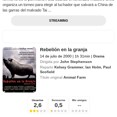
organiza un torneo para elegir al luchador que salvará a China de
las garras del malvado Tai ...
STREAMING
Rebelión en la granja
14 de julio de 2000
|
1h 31min
|
Drama
Dirigida por
John Stephenson
Reparto
Kelsey Grammer
,
Ian Holm
,
Paul
Scofield
Título original
Animal Farm
Usuarios
Sensacine
Mis amigos
2,6
0,5
--