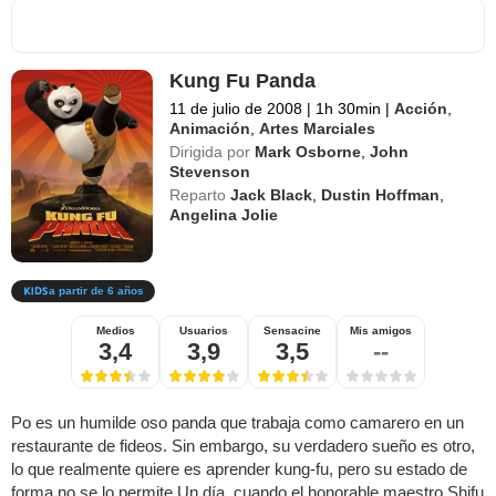
Kung Fu Panda
11 de julio de 2008
|
1h 30min
|
Acción
,
Animación
,
Artes Marciales
Dirigida por
Mark Osborne
,
John
Stevenson
Reparto
Jack Black
,
Dustin Hoffman
,
Angelina Jolie
a partir de 6 años
Medios
Usuarios
Sensacine
Mis amigos
3,4
3,9
3,5
--
Po es un humilde oso panda que trabaja como camarero en un
restaurante de fideos. Sin embargo, su verdadero sueño es otro,
lo que realmente quiere es aprender kung-fu, pero su estado de
forma no se lo permite.Un día, cuando el honorable maestro Shifu