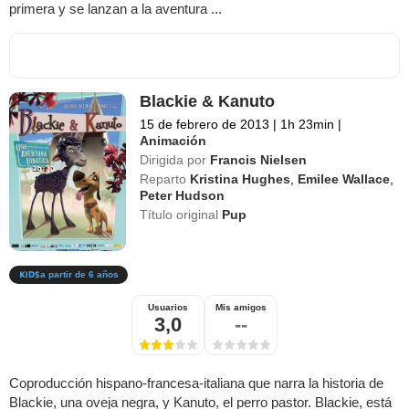
primera y se lanzan a la aventura ...
Blackie & Kanuto
15 de febrero de 2013
|
1h 23min
|
Animación
Dirigida por
Francis Nielsen
Reparto
Kristina Hughes
,
Emilee Wallace
,
Peter Hudson
Título original
Pup
a partir de 6 años
Usuarios
Mis amigos
3,0
--
Coproducción hispano-francesa-italiana que narra la historia de
Blackie, una oveja negra, y Kanuto, el perro pastor. Blackie, está