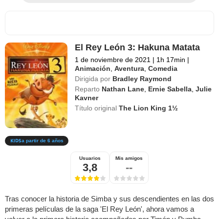
El Rey León 3: Hakuna Matata
1 de noviembre de 2021
|
1h 17min
|
Animación
,
Aventura
,
Comedia
Dirigida por
Bradley Raymond
Reparto
Nathan Lane
,
Ernie Sabella
,
Julie
Kavner
Título original
The Lion King 1½
a partir de 6 años
Usuarios
Mis amigos
3,8
--
Tras conocer la historia de Simba y sus descendientes en las dos
primeras películas de la saga 'El Rey León', ahora vamos a