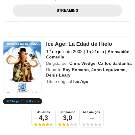
STREAMING
Ice Age: La Edad de Hielo
12 de julio de 2002
|
1h 21min
|
Animación
,
Comedia
Dirigida por
Chris Wedge
,
Carlos Saldanha
Reparto
Ray Romano
,
John Leguizamo
,
Denis Leary
Título original
Ice Age
a partir de 6 años
Usuarios
Sensacine
Mis amigos
4,3
3,0
--