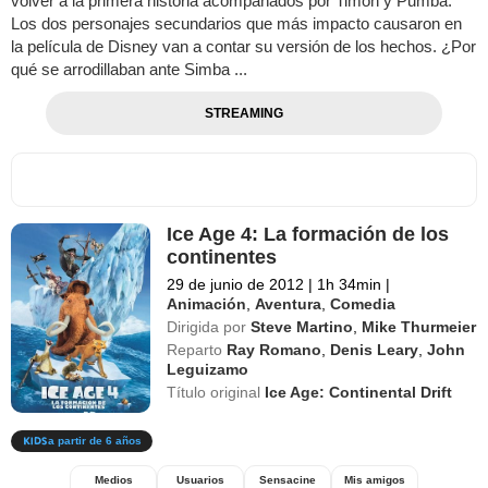
volver a la primera historia acompañados por Timón y Pumba.
Los dos personajes secundarios que más impacto causaron en
la película de Disney van a contar su versión de los hechos. ¿Por
qué se arrodillaban ante Simba ...
STREAMING
Ice Age 4: La formación de los
continentes
29 de junio de 2012
|
1h 34min
|
Animación
,
Aventura
,
Comedia
Dirigida por
Steve Martino
,
Mike Thurmeier
Reparto
Ray Romano
,
Denis Leary
,
John
Leguizamo
Título original
Ice Age: Continental Drift
a partir de 6 años
Medios
Usuarios
Sensacine
Mis amigos