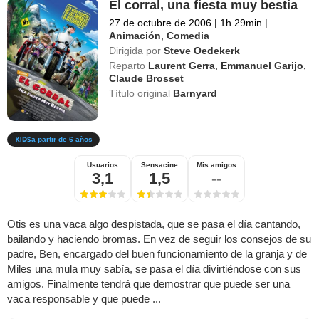
El corral, una fiesta muy bestia
27 de octubre de 2006
|
1h 29min
|
Animación
,
Comedia
Dirigida por
Steve Oedekerk
Reparto
Laurent Gerra
,
Emmanuel Garijo
,
Claude Brosset
Título original
Barnyard
a partir de 6 años
Usuarios
Sensacine
Mis amigos
3,1
1,5
--
Otis es una vaca algo despistada, que se pasa el día cantando,
bailando y haciendo bromas. En vez de seguir los consejos de su
padre, Ben, encargado del buen funcionamiento de la granja y de
Miles una mula muy sabía, se pasa el día divirtiéndose con sus
amigos. Finalmente tendrá que demostrar que puede ser una
vaca responsable y que puede ...