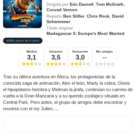
Dirigida por
Eric Darnell
,
Tom McGrath
,
Conrad Vernon
Reparto
Ben Stiller
,
Chris Rock
,
David
Schwimmer
Título original
Madagascar 3: Europe's Most Wanted
a partir de 6 años
Medios
Usuarios
Sensacine
Mis amigos
3,1
3,5
3,0
--
Tras su última aventura en África, los protagonistas de la
conocida saga de animación, Alex el león, Marty la cebra, Gloria
el hipopótamo hembra y Melman la jirafa, continúan su camino de
vuelta a la Gran Manzana y a su querido zoológico situado en
Central Park. Pero antes, el grupo de amigos debe encontrar y
reunirse con el rey Julien, ...