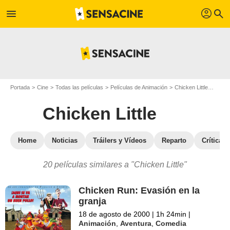
profil
menu
search
Portada
Cine
Todas las películas
Películas de Animación
Chicken Little
Pelícu
Chicken Little
Home
Noticias
Tráilers y Vídeos
Reparto
Críticas
20 películas similares a "Chicken Little"
Chicken Run: Evasión en la
granja
18 de agosto de 2000
|
1h 24min
|
Animación
,
Aventura
,
Comedia