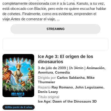
completamente obsesionada con ir a la Luna. Kanuto, a su vez,
está obcecado con Blackie, pero este no quiere escuchar hablar
de cohetes. Finalmente, como era evidente, emprenden el
viaje.Antes de comenzar el viaje, ...
STREAMING
Ice Age 3: El origen de los
dinosaurios
3 de julio de 2009
|
1h 34min
|
Animación
,
Aventura
,
Comedia
Dirigida por
Carlos Saldanha
,
Mike
Thurmeier
Reparto
Ray Romano
,
John Leguizamo
,
Denis Leary
Título original
Ice Age: Dawn of the Dinosaurs 3D
a partir de 6 años