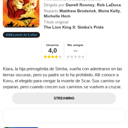
Dirigida por
Darrell Rooney
,
Rob LaDuca
Reparto
Matthew Broderick
,
Moira Kelly
,
Michelle Horn
Título original
The Lion King II: Simba's Pride
a partir de 6 años
Usuarios
Mis amigos
4,0
--
Kiara, la hija primogénita de Simba, sueña con adentrarse en las
tierras oscuras, pero su padre se lo ha prohibido. Allí conoce a
Kovu, el elegido para vengar la muerte de Scar. Sus camino se
separan, pero cuando crecen sus caminos se vuelven a cruzar.
STREAMING