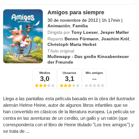
Amigos para siempre
30 de noviembre de 2012
|
1h 17min
|
Animación
,
Familia
Dirigida por
Tony Loeser
,
Jesper Møller
Reparto
Benno Fürmann
,
Joachim Król
,
Christoph Maria Herbst
Título original
Mullewapp - Das große Kinoabenteuer
der Freunde
Medios
Usuarios
Mis amigos
3,0
3,1
--
Llega a las pantallas esta película basada en la obra del ilustrador
alemán Helme Heine, autor de algunos libros infantiles que se
han convertido en clásicos de la literatura europea. La película se
centra en las aventuras de un cerdito, un gallo y un ratón (que
correspondería con el libro de Heine titulado "Los tres amigos") y
se trata de ...