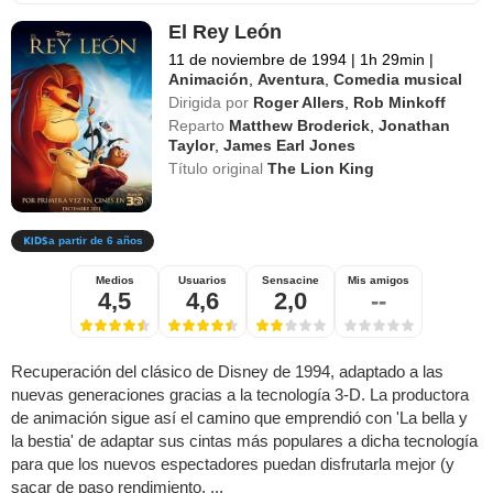
El Rey León
11 de noviembre de 1994
|
1h 29min
|
Animación
,
Aventura
,
Comedia musical
Dirigida por
Roger Allers
,
Rob Minkoff
Reparto
Matthew Broderick
,
Jonathan
Taylor
,
James Earl Jones
Título original
The Lion King
a partir de 6 años
Medios
Usuarios
Sensacine
Mis amigos
4,5
4,6
2,0
--
Recuperación del clásico de Disney de 1994, adaptado a las
nuevas generaciones gracias a la tecnología 3-D. La productora
de animación sigue así el camino que emprendió con 'La bella y
la bestia' de adaptar sus cintas más populares a dicha tecnología
para que los nuevos espectadores puedan disfrutarla mejor (y
sacar de paso rendimiento, ...