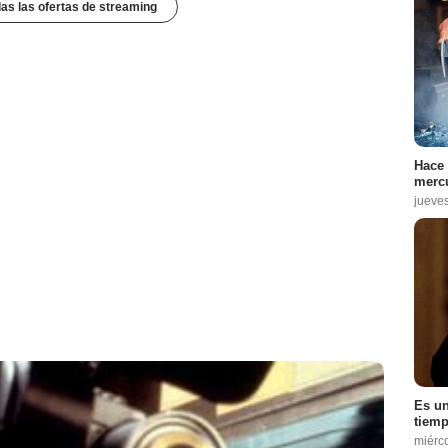
das las ofertas de streaming
Hace 
mercu
jueve
Es un
tiemp
miérc