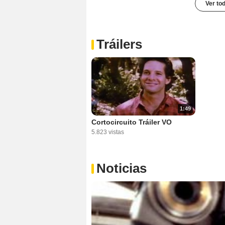
Ver to
Tráilers
1:49
Cortocircuito Tráiler VO
5.823 vistas
Noticias