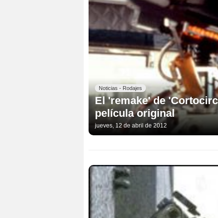
Noticias - Rodajes
El 'remake' de 'Cortocir
película original
jueves, 12 de abril de 2012