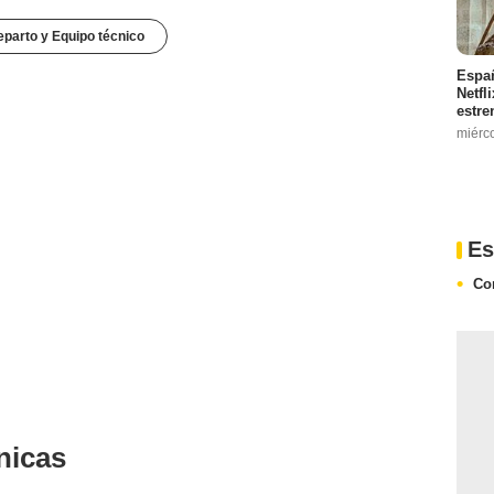
parto y Equipo técnico
Españ
Netfl
estre
miérc
Es
Co
nicas