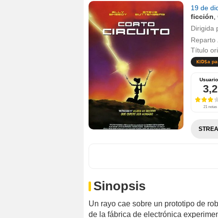
19 de d
ficción
,
Dirigida 
Reparto
Título or
a pa
Usuari
3,2
21 notas
STREA
Sinopsis
Un rayo cae sobre un prototipo de r
de la fábrica de electrónica experimen