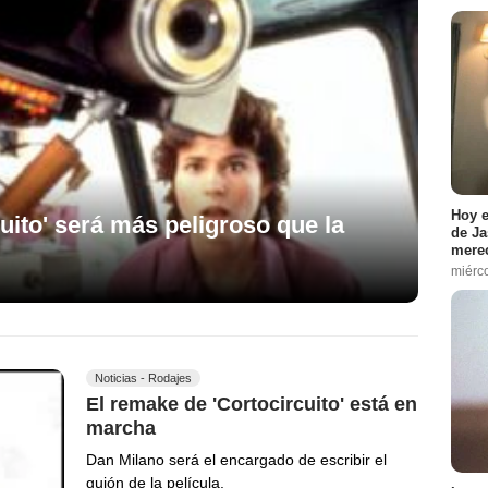
Hoy e
cuito' será más peligroso que la
de Ja
merec
miérc
Noticias - Rodajes
El remake de 'Cortocircuito' está en
marcha
Dan Milano será el encargado de escribir el
guión de la película.