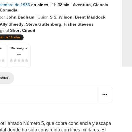
iciembre de 1986
en cines
|
1h 38min
|
Aventura
,
Ciencia
Comedia
por
John Badham
Guion
S.S. Wilson
,
Brent Maddock
|
Ally Sheedy
,
Steve Guttenberg
,
Fisher Stevens
iginal
Short Circuit
rtir de 10 años
os
Mis amigos
--
MING
obot llamado Número 5, que cobra conciencia y escapa
tal donde ha sido construido con fines militares. El