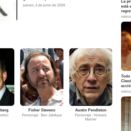
La pr
jueves, 4 de junio de 2009
está 
regre
miérc
Todo 
Claud
acció
miérc
nberg
Fisher Stevens
Austin Pendleton
ewton
Personaje : Ben Jabituya
Personaje : Howard
Marner