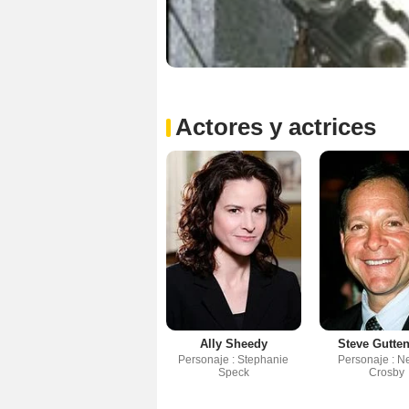
Actores y actrices
Ally Sheedy
Steve Gutte
Personaje : Stephanie
Personaje : N
Speck
Crosby