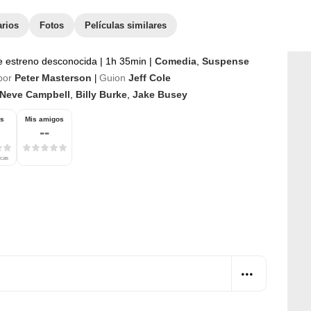
arios
Fotos
Películas similares
e estreno desconocida
|
1h 35min
|
Comedia
,
Suspense
por
Peter Masterson
Guion
Jeff Cole
|
Neve Campbell
,
Billy Burke
,
Jake Busey
os
Mis amigos
--
icas