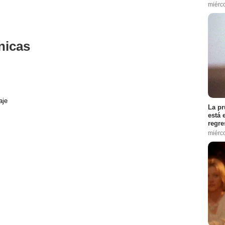
miérc
nicas
aje
La pr
está 
regre
miérc