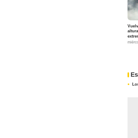
Vuelv
altur
extre
miérc
Es
Lo