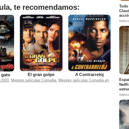
ícula, te recomendamos:
Todo 
Claud
acció
miérc
El gran golpe
A Contrarreloj
 gato
Españ
 2003
,
Mejores películas Comedia
,
Mejores películas Comedia en
Netfl
estre
miérc