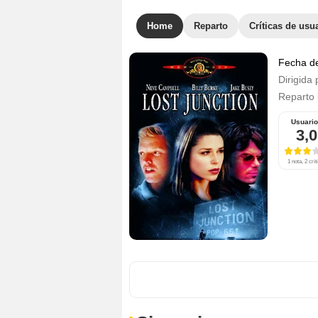
Home
Reparto
Críticas de usu
Fecha d
Dirigida 
Reparto
Usuari
3,0
1 nota, 2 crít