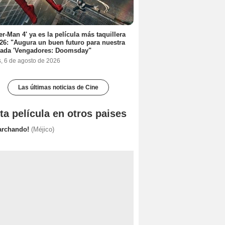
er-Man 4' ya es la película más taquillera
26: "Augura un buen futuro para nuestra
rada 'Vengadores: Doomsday"
s, 6 de agosto de 2026
Las últimas noticias de Cine
ta película en otros paises
archando!
(Méjico)