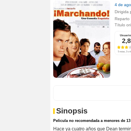
4 de ag
Dirigida 
Reparto
Título or
Usuari
2,8
5 notas, 3 crí
Sinopsis
Pelicula no recomendada a menores de 13
Hace ya cuatro años que Dean terminó