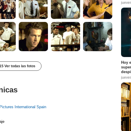
jueve
Hoy e
15 Ver todas las fotos
super
despi
jueve
nicas
Pictures International Spain
aje