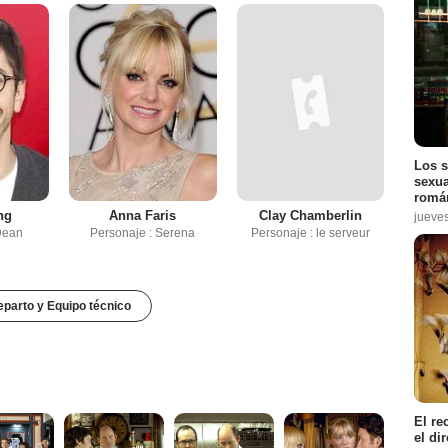
Los s
sexua
román
ng
Anna Faris
Clay Chamberlin
jueve
Dean
Personaje : Serena
Personaje : le serveur
parto y Equipo técnico
El re
el di