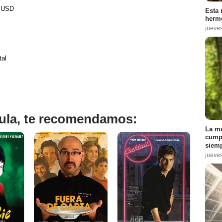
0 USD
Esta 
hermo
jueve
tal
ícula, te recomendamos:
La mu
cumpl
siemp
jueve