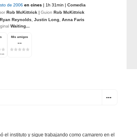
osto de 2006
en cines
|
1h 31min
|
Comedia
por
Rob McKittrick
Guion
Rob McKittrick
|
Ryan Reynolds
,
Justin Long
,
Anna Faris
iginal
Waiting...
os
Mis amigos
--
ticas
 el instituto y sigue trabajando como camarero en el