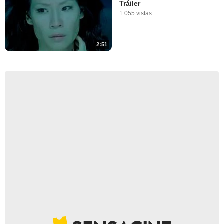
Tráiler
1.055 vistas
2:51