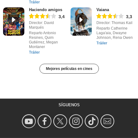
Tráiler
Haciendo amigos
Vaiana
3,4
3,3
Director: David
Director: Thomas Kail
Marqués
Reparto Catherine
Reparto Antonio
Laga'aia, Dwayne
Resines, Quim
Johnson, Rena Owen
Gutiérrez, Megan
Tráiler
Montaner
Tráiler
Mejores películas en cines
SÍGUENOS