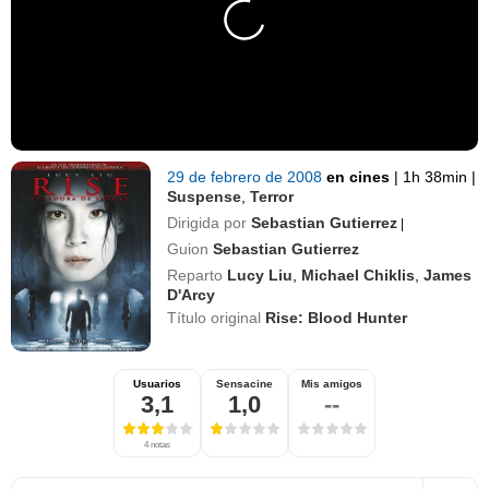
29 de febrero de 2008
en cines
|
1h 38min
|
Suspense
,
Terror
Dirigida por
Sebastian Gutierrez
|
Guion
Sebastian Gutierrez
Reparto
Lucy Liu
,
Michael Chiklis
,
James
D'Arcy
Título original
Rise: Blood Hunter
Usuarios
Sensacine
Mis amigos
3,1
1,0
--
4 notas