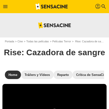
profil
menu
search
Portada
Cine
Todas las películas
Películas Terror
Rise: Cazadora de sangre
Rise: Cazadora de sangre
Home
Tráilers y Vídeos
Reparto
Crítica de SensaCine