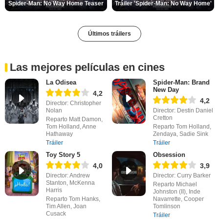
Spider-Man: No Way Home Teaser
Tráiler 'Spider-Man: No Way Home'
Últimos tráilers
Las mejores películas en cines
La Odisea
Spider-Man: Brand
New Day
4,2
4,2
Director: Christopher
Nolan
Director: Destin Daniel
Cretton
Reparto Matt Damon,
Tom Holland, Anne
Reparto Tom Holland,
Hathaway
Zendaya, Sadie Sink
Tráiler
Tráiler
Toy Story 5
Obsession
4,0
3,9
Director: Andrew
Director: Curry Barker
Stanton, McKenna
Reparto Michael
Harris
Johnston (II), Inde
Reparto Tom Hanks,
Navarrette, Cooper
Tim Allen, Joan
Tomlinson
Cusack
Tráiler