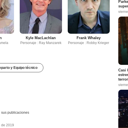
Parke
super
vierne
n
Kyle MacLachlan
Frank Whaley
amela
Personaje : Ray Manzarek
Personaje : Robby Krieger
parto y Equipo técnico
Casi 
estre
terro
vierne
 sus publicaciones
e de 2019