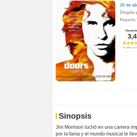
26 de ab
Dirigida 
Reparto
Usuari
3,4
71 notas, 3 crí
Sinopsis
Jim Morrison luchó en una carrera im
por la fama y el mundo musical le ll