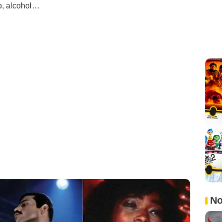
o, alcohol…
No