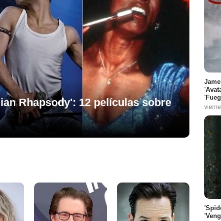
James
'Avat
'Fueg
ian Rhapsody': 12 películas sobre
vierne
'Spid
'Veng