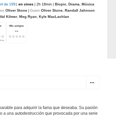
ril de 1991
en cines
|
2h 18min
|
Biopic
,
Drama
,
Música
por
Oliver Stone
Guion
Oliver Stone
,
Randall Jahnson
|
Val Kilmer
,
Meg Ryan
,
Kyle MacLachlan
os
Mis amigos
--
ticas
parable para adquirir la fama que deseaba. Su pasión
evo a una autodestrucción que provocada por una serie