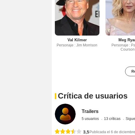
Val Kilmer
Meg Rya
Personaje : Jim Morrison
Personaje : P
Courson
Re
Crítica de usuarios
Trailers
5 usuarios
13 críticas
Sigue
3,5
Publicada el 6 de diciembr