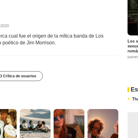
e 2020
rca cual fue el origen de la mítica banda de Los
Los s
o poético de Jim Morrison.
sexua
román
jueve
3 Crítica de usuarios
Es
Th