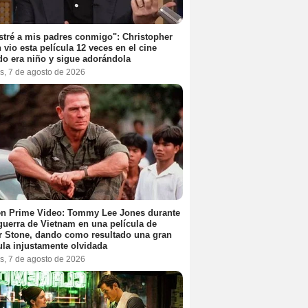
stré a mis padres conmigo": Christopher
 vio esta película 12 veces en el cine
o era niño y sigue adorándola
s, 7 de agosto de 2026
en Prime Video: Tommy Lee Jones durante
 guerra de Vietnam en una película de
r Stone, dando como resultado una gran
ula injustamente olvidada
s, 7 de agosto de 2026