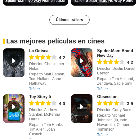
Spider-Man: No Way Home Teaser
Tráiler 'Spider-Man: No Way Home'
Últimos tráilers
Las mejores películas en cines
La Odisea
Spider-Man: Brand
New Day
4,2
4,2
Director: Christopher
Nolan
Director: Destin Daniel
Cretton
Reparto Matt Damon,
Tom Holland, Anne
Reparto Tom Holland,
Hathaway
Zendaya, Sadie Sink
Tráiler
Tráiler
Toy Story 5
Obsession
4,0
3,9
Director: Andrew
Director: Curry Barker
Stanton, McKenna
Reparto Michael
Harris
Johnston (II), Inde
Reparto Tom Hanks,
Navarrette, Cooper
Tim Allen, Joan
Tomlinson
Cusack
Tráiler