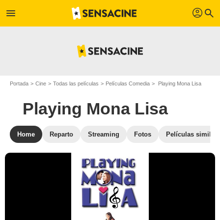
profil
menu
search
Portada
Cine
Todas las películas
Películas Comedia
Playing Mona Lisa
Playing Mona Lisa
Home
Reparto
Streaming
Fotos
Películas similar