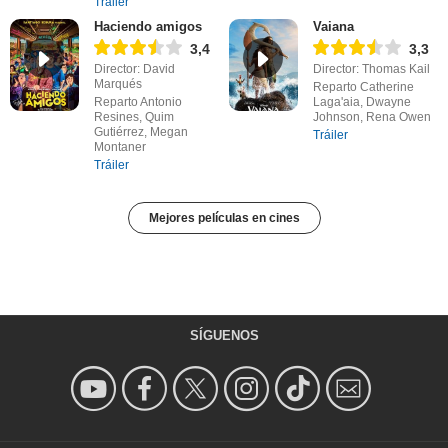
Tráiler
Haciendo amigos
Vaiana
3,4
3,3
Director: David
Director: Thomas Kail
Marqués
Reparto Catherine
Reparto Antonio
Laga'aia, Dwayne
Resines, Quim
Johnson, Rena Owen
Gutiérrez, Megan
Tráiler
Montaner
Tráiler
Mejores películas en cines
SÍGUENOS