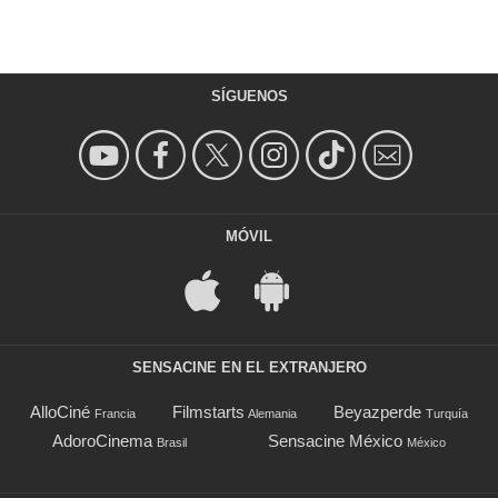
SÍGUENOS
MÓVIL
SENSACINE EN EL EXTRANJERO
AlloCiné
Filmstarts
Beyazperde
Francia
Alemania
Turquía
AdoroCinema
Sensacine México
Brasil
México