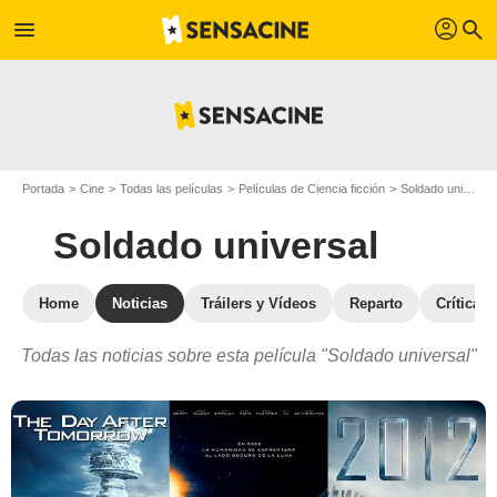
profil
menu
search
Portada
Cine
Todas las películas
Películas de Ciencia ficción
Soldado universal
Soldado universal
Home
Noticias
Tráilers y Vídeos
Reparto
Críticas
Todas las noticias sobre esta película "Soldado universal"