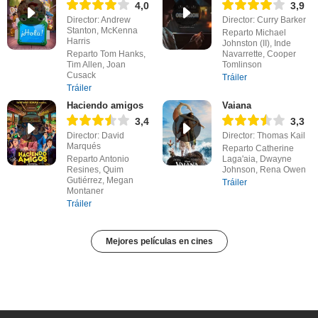
4,0
3,9
Director: Andrew
Director: Curry Barker
Stanton, McKenna
Reparto Michael
Harris
Johnston (II), Inde
Reparto Tom Hanks,
Navarrette, Cooper
Tim Allen, Joan
Tomlinson
Cusack
Tráiler
Tráiler
Haciendo amigos
Vaiana
3,4
3,3
Director: David
Director: Thomas Kail
Marqués
Reparto Catherine
Reparto Antonio
Laga'aia, Dwayne
Resines, Quim
Johnson, Rena Owen
Gutiérrez, Megan
Tráiler
Montaner
Tráiler
Mejores películas en cines