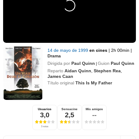
14 de mayo de 1999
en cines
|
2h 00min
|
Drama
Dirigida por
Paul Quinn
Guion
Paul Quinn
|
Reparto
Aidan Quinn
,
Stephen Rea
,
James Caan
Título original
This Is My Father
Usuarios
Sensacine
Mis amigos
3,0
2,5
--
3 notas