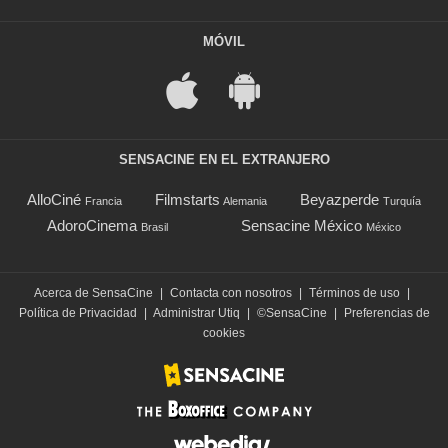
MÓVIL
SENSACINE EN EL EXTRANJERO
AlloCiné
Filmstarts
Beyazperde
Francia
Alemania
Turquía
AdoroCinema
Sensacine México
Brasil
México
Acerca de SensaCine
|
Contacta con nosotros
|
Términos de uso
|
Política de Privacidad
|
Administrar Utiq
|
©SensaCine
|
Preferencias de
cookies