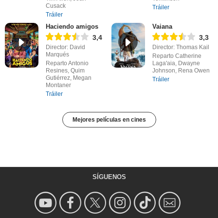
Cusack
Tráiler
Tráiler
Haciendo amigos
Vaiana
3,4
3,3
Director: David
Director: Thomas Kail
Marqués
Reparto Catherine
Reparto Antonio
Laga'aia, Dwayne
Resines, Quim
Johnson, Rena Owen
Gutiérrez, Megan
Tráiler
Montaner
Tráiler
Mejores películas en cines
SÍGUENOS