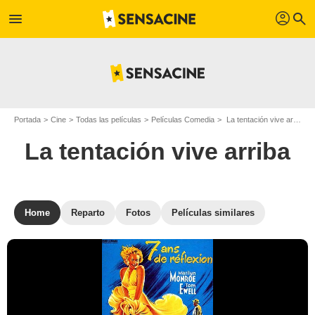
profil
menu
search
Portada
Cine
Todas las películas
Películas Comedia
La tentación vive arriba
La tentación vive arriba
Home
Reparto
Fotos
Películas similares