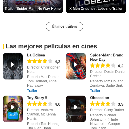
Tráiler 'Spider-Man: No Way Home'
X-Men Orígenes: Lobezno Tráiler
Últimos tráilers
Las mejores películas en cines
La Odisea
Spider-Man: Brand
New Day
4,2
4,2
Director: Christopher
Nolan
Director: Destin Daniel
Cretton
Reparto Matt Damon,
Tom Holland, Anne
Reparto Tom Holland,
Hathaway
Zendaya, Sadie Sink
Tráiler
Tráiler
Toy Story 5
Obsession
4,0
3,9
Director: Andrew
Director: Curry Barker
Stanton, McKenna
Reparto Michael
Harris
Johnston (II), Inde
Reparto Tom Hanks,
Navarrette, Cooper
Tim Allen, Joan
Tomlinson