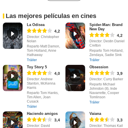
Las mejores películas en cines
La Odisea
Spider-Man: Brand
New Day
4,2
4,2
Director: Christopher
Nolan
Director: Destin Daniel
Cretton
Reparto Matt Damon,
Tom Holland, Anne
Reparto Tom Holland,
Hathaway
Zendaya, Sadie Sink
Tráiler
Tráiler
Toy Story 5
Obsession
4,0
3,9
Director: Andrew
Director: Curry Barker
Stanton, McKenna
Reparto Michael
Harris
Johnston (II), Inde
Reparto Tom Hanks,
Navarrette, Cooper
Tim Allen, Joan
Tomlinson
Cusack
Tráiler
Tráiler
Haciendo amigos
Vaiana
3,4
3,3
Director: David
Director: Thomas Kail