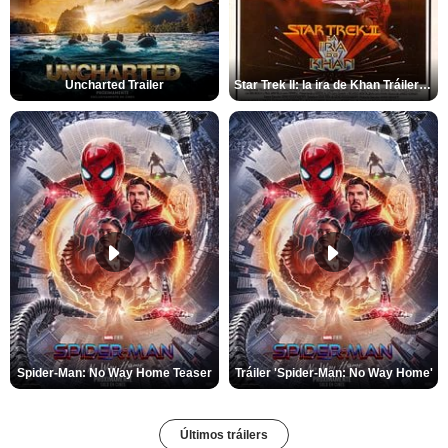
Uncharted Trailer
Star Trek II: la ira de Khan Tráiler VO
Spider-Man: No Way Home Teaser
Tráiler 'Spider-Man: No Way Home'
Últimos tráilers