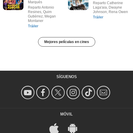
Marqués
Reparto Catherine
Reparto Antonio
Laga'aia, Dwayne
Resines, Quim
Johnson, Rena Owen
Gutiérrez, Megan
Tráiler
Montaner
Tráiler
Mejores películas en cines
SÍGUENOS
MÓVIL