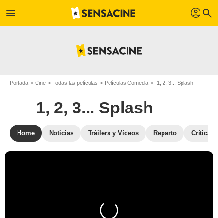
profil
menu
search
Portada
Cine
Todas las películas
Películas Comedia
1, 2, 3... Splash
1, 2, 3... Splash
Home
Noticias
Tráilers y Vídeos
Reparto
Críticas