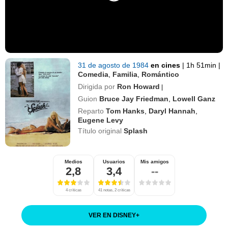
31 de agosto de 1984
en cines
|
1h 51min
|
Comedia
,
Familia
,
Romántico
Dirigida por
Ron Howard
|
Guion
Bruce Jay Friedman
,
Lowell Ganz
Reparto
Tom Hanks
,
Daryl Hannah
,
Eugene Levy
Título original
Splash
Medios
Usuarios
Mis amigos
2,8
3,4
--
4 críticas
41 notas, 2 críticas
VER EN DISNEY
+