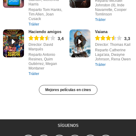
Reparto Michael
Harris
Johnston (II), Inde
Reparto Tom Hanks,
Navarrette, Cooper
Tim Allen, Joan
Tomlinson
Cusack
Tráiler
Tráiler
Haciendo amigos
Vaiana
3,4
3,3
Director: David
Director: Thomas Kail
Marqués
Reparto Catherine
Reparto Antonio
Laga'aia, Dwayne
Resines, Quim
Johnson, Rena Owen
Gutiérrez, Megan
Tráiler
Montaner
Tráiler
Mejores películas en cines
SÍGUENOS