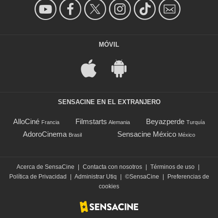
MÓVIL
SENSACINE EN EL EXTRANJERO
AlloCiné
Filmstarts
Beyazperde
Francia
Alemania
Turquía
AdoroCinema
Sensacine México
Brasil
México
Acerca de SensaCine
|
Contacta con nosotros
|
Términos de uso
|
Política de Privacidad
|
Administrar Utiq
|
©SensaCine
|
Preferencias de
cookies