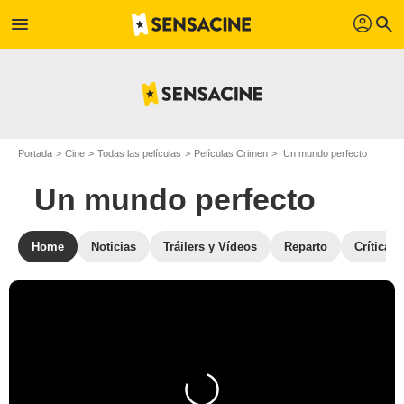
profil
menu
search
Portada
Cine
Todas las películas
Películas Crimen
Un mundo perfecto
Un mundo perfecto
Home
Noticias
Tráilers y Vídeos
Reparto
Críticas