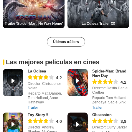
Tráiler 'Spider-Man: No Way Home'
La Odisea Tráiler (3)
Últimos tráilers
Las mejores películas en cines
La Odisea
Spider-Man: Brand
New Day
4,2
4,2
Director: Christopher
Nolan
Director: Destin Daniel
Cretton
Reparto Matt Damon,
Tom Holland, Anne
Reparto Tom Holland,
Hathaway
Zendaya, Sadie Sink
Tráiler
Tráiler
Toy Story 5
Obsession
4,0
3,9
Director: Andrew
Director: Curry Barker
Stanton, McKenna