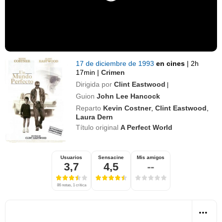
17 de diciembre de 1993
en cines
|
2h
17min
|
Crimen
Dirigida por
Clint Eastwood
|
Guion
John Lee Hancock
Reparto
Kevin Costner
,
Clint Eastwood
,
Laura Dern
Título original
A Perfect World
Usuarios
Sensacine
Mis amigos
3,7
4,5
--
86 notas, 1 crítica