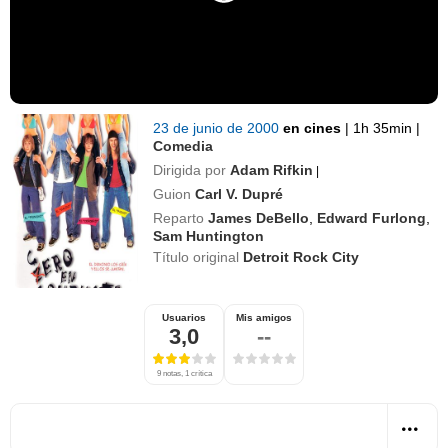
23 de junio de 2000
en cines
|
1h 35min
|
Comedia
Dirigida por
Adam Rifkin
|
Guion
Carl V. Dupré
Reparto
James DeBello
,
Edward Furlong
,
Sam Huntington
Título original
Detroit Rock City
Usuarios
Mis amigos
3,0
--
9 notas, 1 crítica