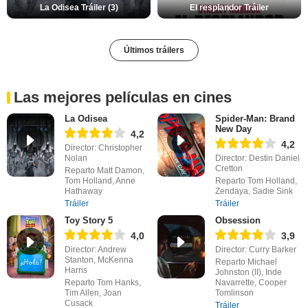
La Odisea Tráiler (3)
El resplandor Tráiler
Últimos tráilers
Las mejores películas en cines
La Odisea
Spider-Man: Brand
New Day
4,2
4,2
Director: Christopher
Nolan
Director: Destin Daniel
Cretton
Reparto Matt Damon,
Tom Holland, Anne
Reparto Tom Holland,
Hathaway
Zendaya, Sadie Sink
Tráiler
Tráiler
Toy Story 5
Obsession
4,0
3,9
Director: Andrew
Director: Curry Barker
Stanton, McKenna
Reparto Michael
Harris
Johnston (II), Inde
Reparto Tom Hanks,
Navarrette, Cooper
Tim Allen, Joan
Tomlinson
Cusack
Tráiler