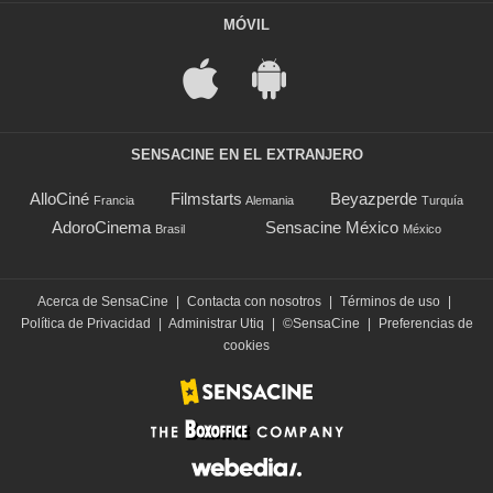
MÓVIL
SENSACINE EN EL EXTRANJERO
AlloCiné
Filmstarts
Beyazperde
Francia
Alemania
Turquía
AdoroCinema
Sensacine México
Brasil
México
Acerca de SensaCine
|
Contacta con nosotros
|
Términos de uso
|
Política de Privacidad
|
Administrar Utiq
|
©SensaCine
|
Preferencias de
cookies