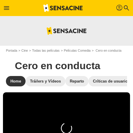
profil
menu
search
Portada
Cine
Todas las películas
Películas Comedia
Cero en conducta
Cero en conducta
Home
Tráilers y Vídeos
Reparto
Críticas de usuarios