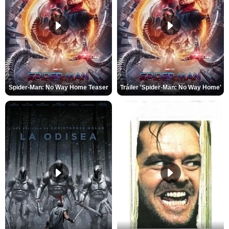
Spider-Man: No Way Home Teaser
Tráiler 'Spider-Man: No Way Home'