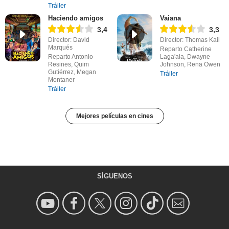
Tráiler
Haciendo amigos
Vaiana
3,4
3,3
Director: David
Director: Thomas Kail
Marqués
Reparto Catherine
Reparto Antonio
Laga'aia, Dwayne
Resines, Quim
Johnson, Rena Owen
Gutiérrez, Megan
Tráiler
Montaner
Tráiler
Mejores películas en cines
SÍGUENOS