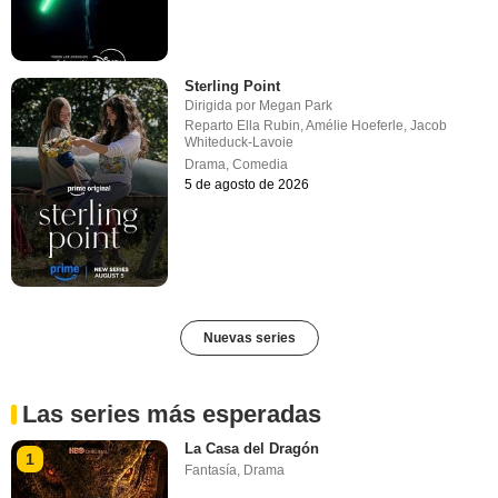
Sterling Point
Dirigida por
Megan Park
Reparto
Ella Rubin
,
Amélie Hoeferle
,
Jacob
Whiteduck-Lavoie
Drama
,
Comedia
5 de agosto de 2026
Nuevas series
Las series más esperadas
La Casa del Dragón
1
Fantasía
,
Drama