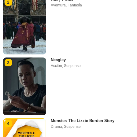
2
Aventura
,
Fantasía
Neagley
3
Acción
,
Suspense
Monster: The Lizzie Borden Story
4
Drama
,
Suspense