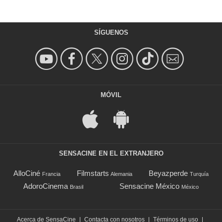
SÍGUENOS
MÓVIL
SENSACINE EN EL EXTRANJERO
AlloCiné
Filmstarts
Beyazperde
Francia
Alemania
Turquía
AdoroCinema
Sensacine México
Brasil
México
Acerca de SensaCine
|
Contacta con nosotros
|
Términos de uso
|