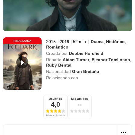
FINALIZADA
2015 - 2019
|
52 min.
|
Drama
,
Histórico
,
Romántico
Creada por
Debbie Horsfield
Reparto
Aidan Turner
,
Eleanor Tomlinson
,
Ruby Bentall
Nacionalidad
Gran Bretaña
Relacionada con
Usuarios
Mis amigos
4,0
--
94 notas, 3 críticas