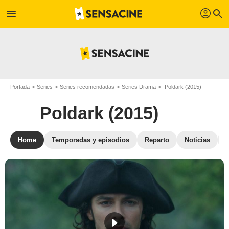
profil
menu
search
Portada
Series
Series recomendadas
Series Drama
Poldark (2015)
Poldark (2015)
Home
Temporadas y episodios
Reparto
Noticias