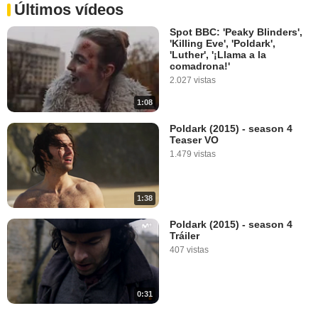
Últimos vídeos
Spot BBC: 'Peaky Blinders',
'Killing Eve', 'Poldark',
'Luther', '¡Llama a la
comadrona!'
2.027 vistas
1:08
Poldark (2015) - season 4
Teaser VO
1.479 vistas
1:38
Poldark (2015) - season 4
Tráiler
407 vistas
0:31