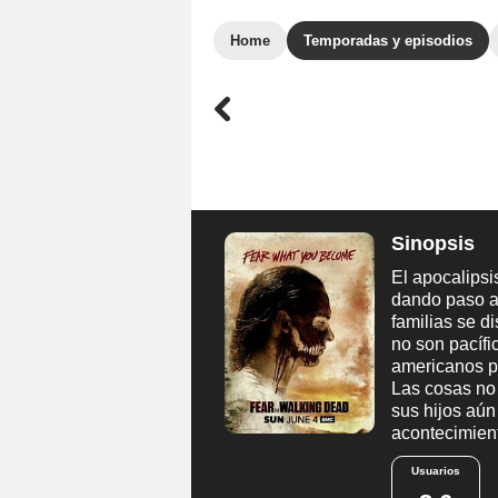
Home
Temporadas y episodios
Sinopsis
El apocalipsi
dando paso al
familias se d
no son pacífi
americanos po
Las cosas no 
sus hijos aún
acontecimien
Usuarios