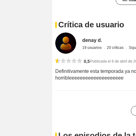
Ver toda
Crítica de usuario
denay d.
19 usuarios
20 críticas
Sigu
0,5
Publicada el 6 de abril de 
Definitivamente esta temporada ya no 
horribleeeeeeeeeeeeeeeeeeee
Los episodios de la