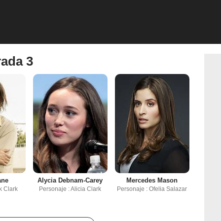
rada 3
ane
Alycia Debnam-Carey
Mercedes Mason
k Clark
Personaje : Alicia Clark
Personaje : Ofelia Salazar