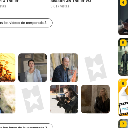
 3 Tráiler
season 3B Tráiler VO
4
stas
3.617 vistas
os los vídeos de temporada 3
5
6
7