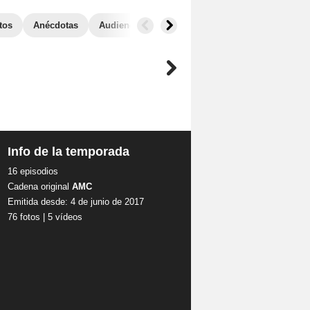
tos
Anécdotas
Audiencias
Info de la temporada
16 episodios
Cadena original
AMC
Emitida desde: 4 de junio de 2017
76 fotos
|
5 vídeos