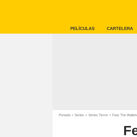
PELÍCULAS
CARTELERA
Portada
Series
Series Terror
Fear The Walki
F