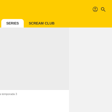
profil
search
SERIES
SCREAM CLUB
la temporada 3