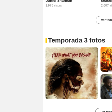
Daniel Sharman
season
1.975 vistas
2.607 vi
Ver tod
Temporada 3 fotos