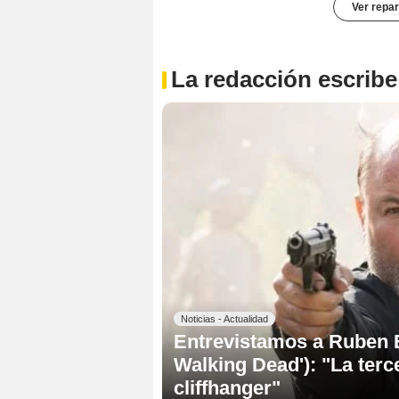
Ver repar
La redacción escribe
Noticias - Actualidad
Entrevistamos a Ruben B
Walking Dead'): "La ter
cliffhanger"