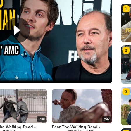
1
2
3
1:00
2:42
he Walking Dead -
Fear The Walking Dead -