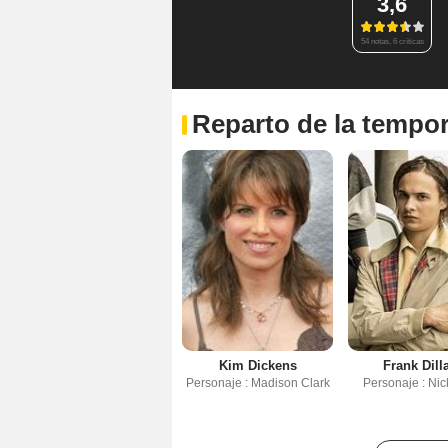
3,6
54 notas, 6 críticas
Reparto de la tempo
Kim Dickens
Frank Dill
Personaje : Madison Clark
Personaje : Nic