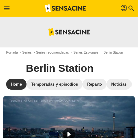
profil
menu
search
Portada
Series
Series recomendadas
Series Espionaje
Berlin Station
Berlin Station
Home
Temporadas y episodios
Reparto
Noticias