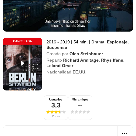
CANCELADA
2016 - 2019
|
54 min.
|
Drama
,
Espionaje
,
Suspense
Creada por
Olen Steinhauer
Reparto
Richard Armitage
,
Rhys Ifans
,
Leland Orser
Nacionalidad
EE.UU.
Usuarios
Mis amigos
3,3
--
10 notas