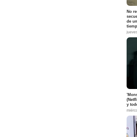
No r
secue
de un
tiemp
jueve
'Mons
(Netf
y tod
miérc