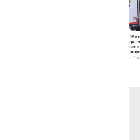
"Me e
que s
serie
proye
miérc