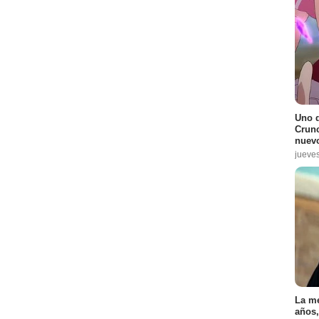
Uno d
Crunc
nuevo
jueve
La me
años,