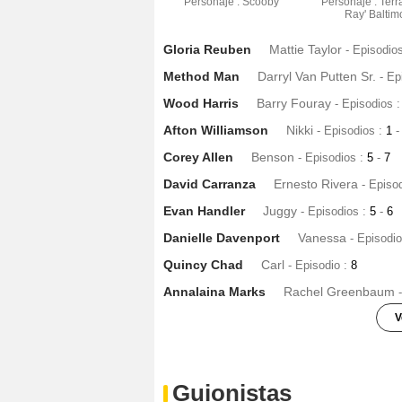
Personaje : Scooby
Personaje : Terra
Ray' Baltim
Gloria Reuben
Mattie Taylor
- Episodio
Method Man
Darryl Van Putten Sr.
- Ep
Wood Harris
Barry Fouray
- Episodios 
Afton Williamson
Nikki
- Episodios :
1
-
Corey Allen
Benson
- Episodios :
5
-
7
David Carranza
Ernesto Rivera
- Episo
Evan Handler
Juggy
- Episodios :
5
-
6
Danielle Davenport
Vanessa
- Episodi
Quincy Chad
Carl
- Episodio :
8
Annalaina Marks
Rachel Greenbaum
V
Macc Plaise
Jacques Fouray
- Episodio
Guionistas