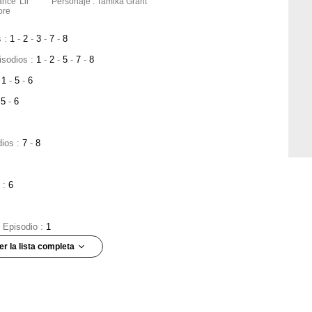
nce 'Lil
Personaje : Tamika Grant
ore
s :
1
-
2
-
3
-
7
-
8
isodios :
1
-
2
-
5
-
7
-
8
:
1
-
5
-
6
5
-
6
dios :
7
-
8
o :
6
- Episodio :
1
er la lista completa
 :
7