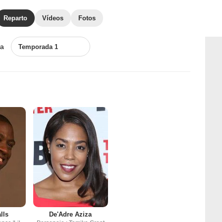
Reparto
Vídeos
Fotos
a
Temporada 1
lls
De'Adre Aziza