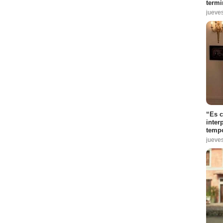
termi
jueve
“Es 
inter
tempo
jueve