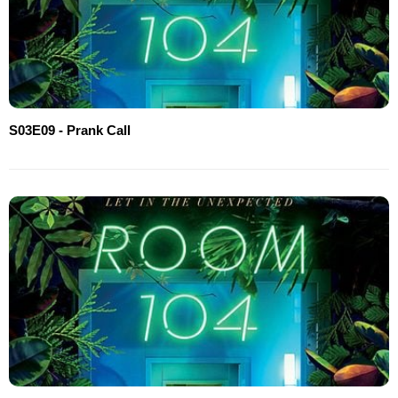
S03E09 - Prank Call