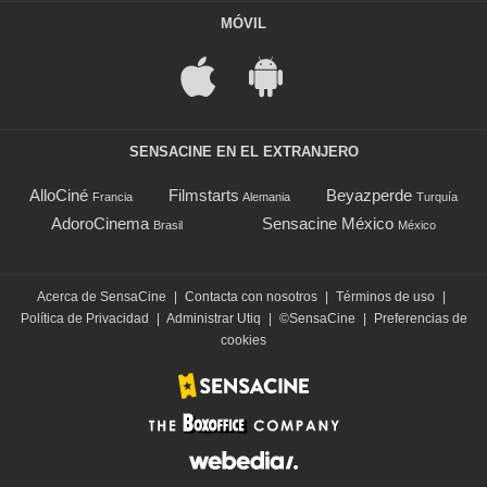
MÓVIL
SENSACINE EN EL EXTRANJERO
AlloCiné
Filmstarts
Beyazperde
Francia
Alemania
Turquía
AdoroCinema
Sensacine México
Brasil
México
Acerca de SensaCine
|
Contacta con nosotros
|
Términos de uso
|
Política de Privacidad
|
Administrar Utiq
|
©SensaCine
|
Preferencias de
cookies