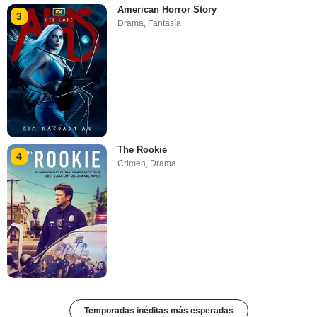
American Horror Story
3
Drama
,
Fantasía
The Rookie
4
Crimen
,
Drama
Temporadas inéditas más esperadas