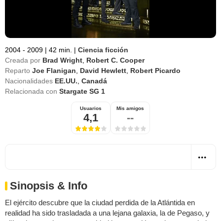
2004 - 2009
|
42 min.
|
Ciencia ficción
Creada por
Brad Wright
,
Robert C. Cooper
Reparto
Joe Flanigan
,
David Hewlett
,
Robert Picardo
Nacionalidades
EE.UU.
,
Canadá
Relacionada con
Stargate SG 1
Usuarios
Mis amigos
4,1
--
Sinopsis & Info
El ejército descubre que la ciudad perdida de la Atlántida en
realidad ha sido trasladada a una lejana galaxia, la de Pegaso, y