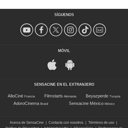
SÍGUENOS
MÓVIL
SENSACINE EN EL EXTRANJERO
AlloCiné
Filmstarts
Beyazperde
Francia
Alemania
Turquía
AdoroCinema
Sensacine México
Brasil
México
Acerca de SensaCine
|
Contacta con nosotros
|
Términos de uso
|