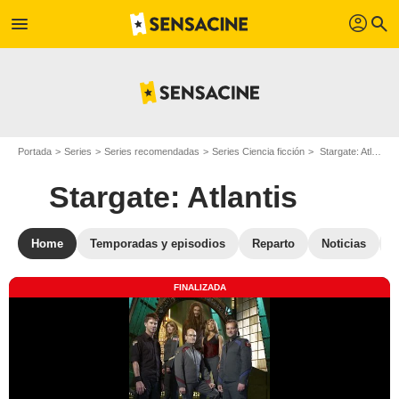
profil
menu
search
Portada
Series
Series recomendadas
Series Ciencia ficción
Stargate: Atlantis
Stargate: Atlantis
Home
Temporadas y episodios
Reparto
Noticias
C
FINALIZADA