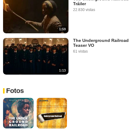
Tráiler
22.830 vistas
1:59
The Underground Railroad
Teaser VO
61 vistas
1:13
Fotos