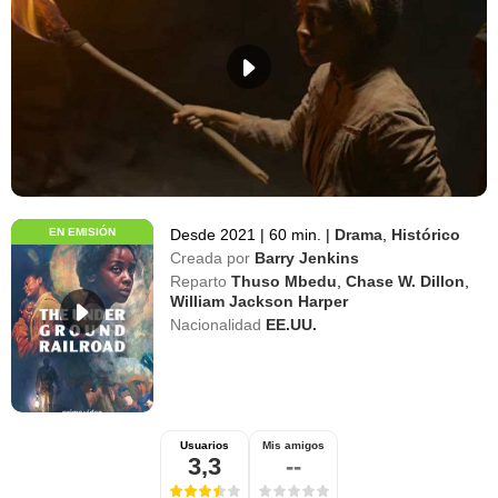
EN EMISIÓN
Desde 2021
|
60 min.
|
Drama
,
Histórico
Creada por
Barry Jenkins
Reparto
Thuso Mbedu
,
Chase W. Dillon
,
William Jackson Harper
Nacionalidad
EE.UU.
Usuarios
Mis amigos
3,3
--