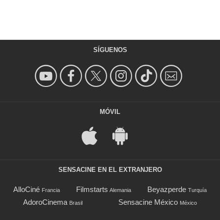
SÍGUENOS
MÓVIL
SENSACINE EN EL EXTRANJERO
AlloCiné
Filmstarts
Beyazperde
Francia
Alemania
Turquía
AdoroCinema
Sensacine México
Brasil
México