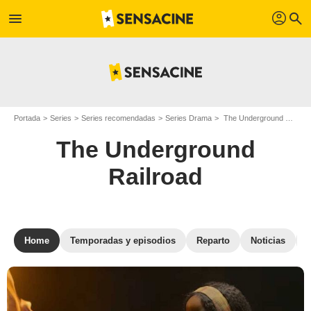
profil
menu
search
Portada
Series
Series recomendadas
Series Drama
The Underground Railroad
The Underground
Railroad
Home
Temporadas y episodios
Reparto
Noticias