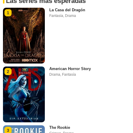
Las series más esperadas
La Casa del Dragón
1
Fantasía
,
Drama
American Horror Story
2
Drama
,
Fantasía
The Rookie
3