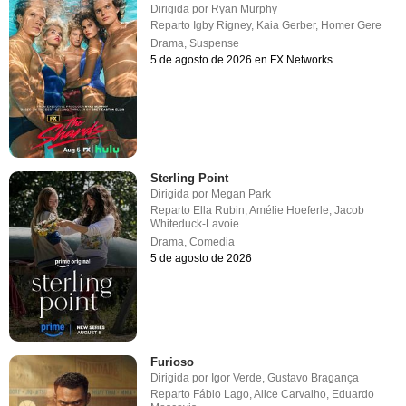
Dirigida por
Ryan Murphy
Reparto
Igby Rigney
,
Kaia Gerber
,
Homer Gere
Drama
,
Suspense
5 de agosto de 2026 en FX Networks
Sterling Point
Dirigida por
Megan Park
Reparto
Ella Rubin
,
Amélie Hoeferle
,
Jacob
Whiteduck-Lavoie
Drama
,
Comedia
5 de agosto de 2026
Furioso
Dirigida por
Igor Verde
,
Gustavo Bragança
Reparto
Fábio Lago
,
Alice Carvalho
,
Eduardo