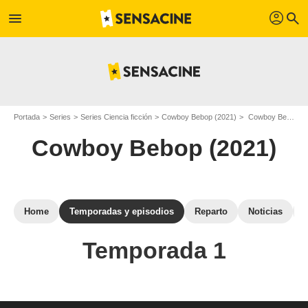
profil
menu
search
Portada
Series
Series Ciencia ficción
Cowboy Bebop (2021)
Cowboy Bebop (2021): episodios de la temporada 1
Cowboy Bebop (2021)
Home
Temporadas y episodios
Reparto
Noticias
Temporada 1