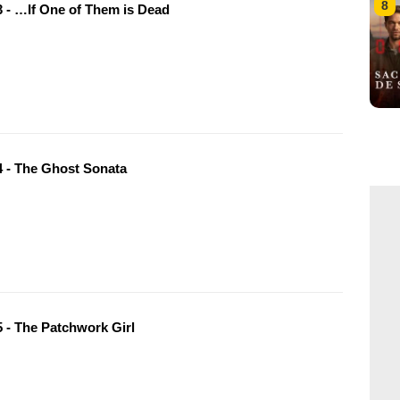
8
 - …If One of Them is Dead
 - The Ghost Sonata
 - The Patchwork Girl