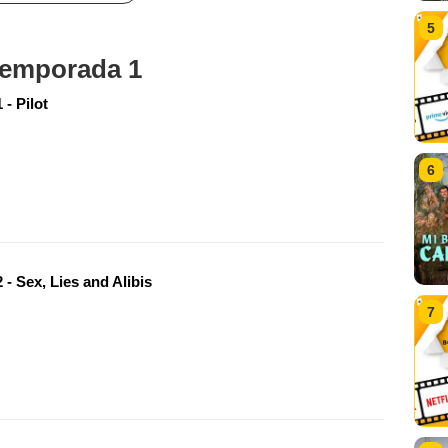
5
 temporada 1
- Pilot
6
- Sex, Lies and Alibis
7