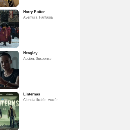
Harry Potter
Aventura
,
Fantasía
Neagley
Acción
,
Suspense
Linternas
Ciencia ficción
,
Acción