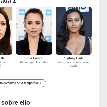
rada 1
ish
Sofia Carson
Sydney Park
Mona
Personaje : Ava Jalali
Personaje : Caitlin Park-
ll
Lewis
to completo de la temporada 1
 sobre ello