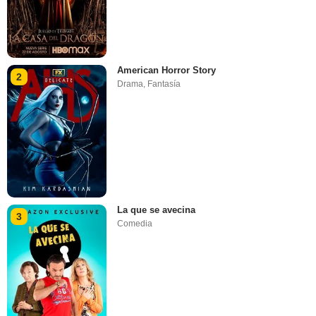
American Horror Story
2
Drama
,
Fantasía
La que se avecina
3
Comedia