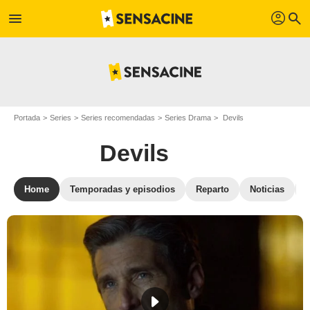
profil
menu
search
Portada
Series
Series recomendadas
Series Drama
Devils
Devils
Home
Temporadas y episodios
Reparto
Noticias