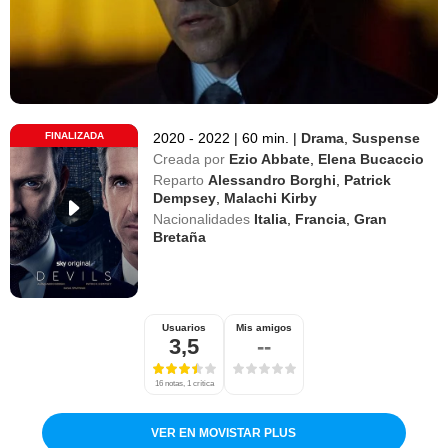
FINALIZADA
2020 - 2022
|
60 min.
|
Drama
,
Suspense
Creada por
Ezio Abbate
,
Elena Bucaccio
Reparto
Alessandro Borghi
,
Patrick
Dempsey
,
Malachi Kirby
Nacionalidades
Italia
,
Francia
,
Gran
Bretaña
Usuarios
Mis amigos
3,5
--
16 notas, 1 crítica
VER EN MOVISTAR PLUS