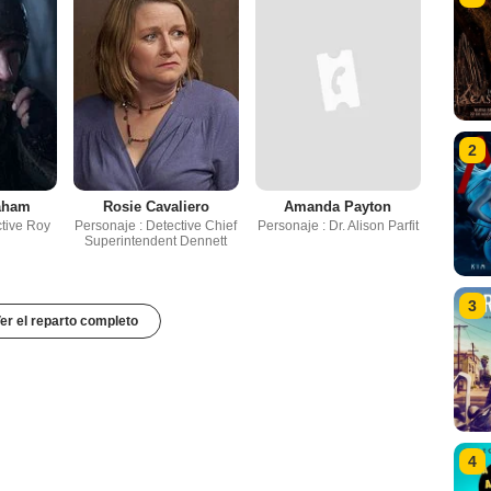
2
aham
Rosie Cavaliero
Amanda Payton
ctive Roy
Personaje : Detective Chief
Personaje : Dr. Alison Parfit
Superintendent Dennett
3
er el reparto completo
4