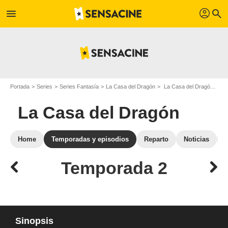
profil
menu
search
Portada
Series
Series Fantasía
La Casa del Dragón
La Casa del Dragón: episodios de la temporada 2
La Casa del Dragón
Home
Temporadas y episodios
Reparto
Noticias
Temporada 2
Sinopsis