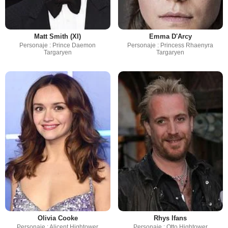
Matt Smith (XI)
Emma D'Arcy
Personaje : Prince Daemon
Personaje : Princess Rhaenyra
Targaryen
Targaryen
Olivia Cooke
Rhys Ifans
Personaje : Alicent Hightower
Personaje : Otto Hightower