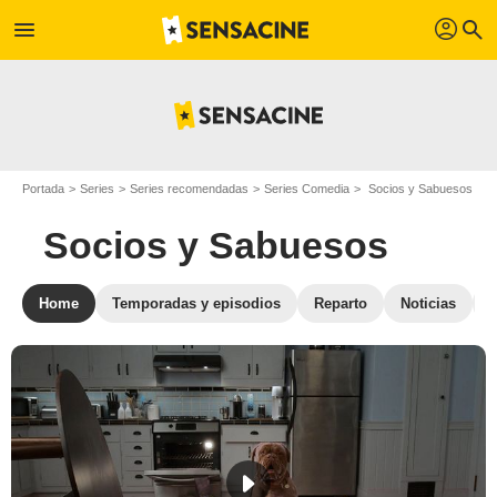
profil
menu
search
Portada
Series
Series recomendadas
Series Comedia
Socios y Sabuesos
Socios y Sabuesos
Home
Temporadas y episodios
Reparto
Noticias