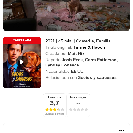
CANCELADA
2021
|
45 min.
|
Comedia
,
Familia
Título original:
Turner & Hooch
Creada por
Matt Nix
Reparto
Josh Peck
,
Carra Patterson
,
Lyndsy Fonseca
Nacionalidad
EE.UU.
Relacionada con
Socios y sabuesos
Usuarios
Mis amigos
3,7
--
20 notas, 5 críticas