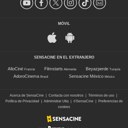
MÓVIL
SENSACINE EN EL EXTRANJERO
AlloCiné
Filmstarts
Beyazperde
Francia
Alemania
Turquía
AdoroCinema
Sensacine México
Brasil
México
Acerca de SensaCine
|
Contacta con nosotros
|
Términos de uso
|
Política de Privacidad
|
Administrar Utiq
|
©SensaCine
|
Preferencias de
cookies