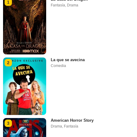
1
Fantasía
,
Drama
La que se avecina
2
Comedia
American Horror Story
3
Drama
,
Fantasía