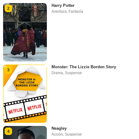
Harry Potter
2
Aventura
,
Fantasía
Monster: The Lizzie Borden Story
3
Drama
,
Suspense
Neagley
4
Acción
,
Suspense