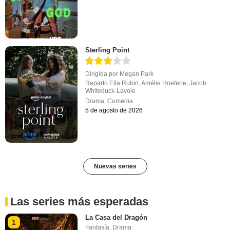
Sterling Point
Dirigida por
Megan Park
Reparto
Ella Rubin
,
Amélie Hoeferle
,
Jacob
Whiteduck-Lavoie
Drama
,
Comedia
5 de agosto de 2026
Nuevas series
Las series más esperadas
La Casa del Dragón
1
Fantasía
,
Drama