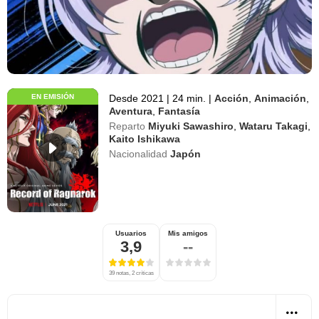
EN EMISIÓN
Desde 2021
|
24 min.
|
Acción
,
Animación
,
Aventura
,
Fantasía
Reparto
Miyuki Sawashiro
,
Wataru Takagi
,
Kaito Ishikawa
Nacionalidad
Japón
Usuarios
Mis amigos
3,9
--
39 notas, 2 críticas