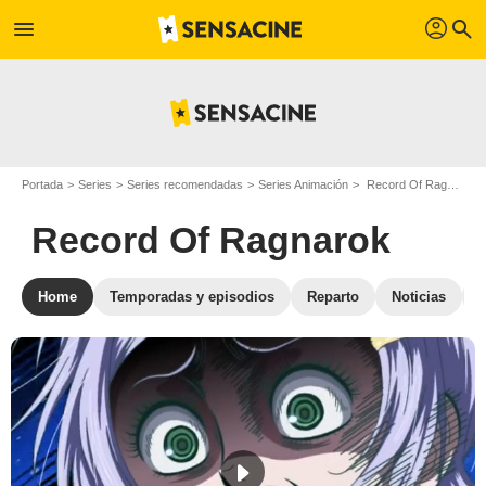
profil
menu
search
Portada
Series
Series recomendadas
Series Animación
Record Of Ragnarok
Record Of Ragnarok
Home
Temporadas y episodios
Reparto
Noticias