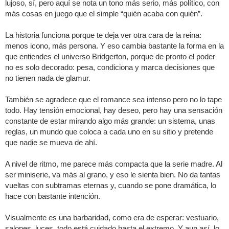
lujoso, sí, pero aquí se nota un tono más serio, más político, con
más cosas en juego que el simple “quién acaba con quién”.
La historia funciona porque te deja ver otra cara de la reina:
menos icono, más persona. Y eso cambia bastante la forma en la
que entiendes el universo Bridgerton, porque de pronto el poder
no es solo decorado: pesa, condiciona y marca decisiones que
no tienen nada de glamur.
También se agradece que el romance sea intenso pero no lo tape
todo. Hay tensión emocional, hay deseo, pero hay una sensación
constante de estar mirando algo más grande: un sistema, unas
reglas, un mundo que coloca a cada uno en su sitio y pretende
que nadie se mueva de ahí.
A nivel de ritmo, me parece más compacta que la serie madre. Al
ser miniserie, va más al grano, y eso le sienta bien. No da tantas
vueltas con subtramas eternas y, cuando se pone dramática, lo
hace con bastante intención.
Visualmente es una barbaridad, como era de esperar: vestuario,
salones, luces, todo está cuidado hasta el extremo. Y aun así, lo