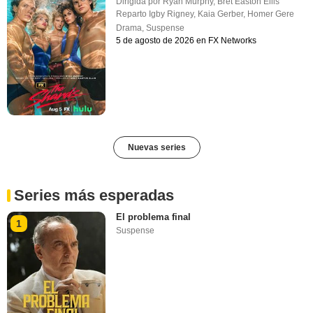
Dirigida por
Ryan Murphy
,
Bret Easton Ellis
Reparto
Igby Rigney
,
Kaia Gerber
,
Homer Gere
Drama
,
Suspense
5 de agosto de 2026 en FX Networks
Nuevas series
Series más esperadas
El problema final
1
Suspense