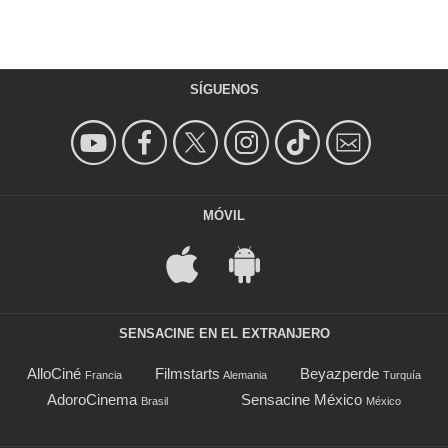
SÍGUENOS
MÓVIL
SENSACINE EN EL EXTRANJERO
AlloCiné
Filmstarts
Beyazperde
Francia
Alemania
Turquía
AdoroCinema
Sensacine México
Brasil
México