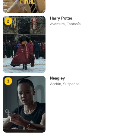
Harry Potter
2
Aventura
,
Fantasía
Neagley
3
Acción
,
Suspense