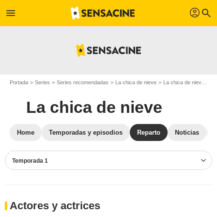
profil
menu
search
Portada
Series
Series recomendadas
La chica de nieve
La chica de nieve T01
La chica de nieve
Home
Temporadas y episodios
Reparto
Noticias
Temporada 1
Actores y actrices