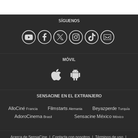
SÍGUENOS
MÓVIL
SENSACINE EN EL EXTRANJERO
AlloCiné
Filmstarts
Beyazperde
Francia
Alemania
Turquía
AdoroCinema
Sensacine México
Brasil
México
Acerca de SensaCine
|
Contacta con nosotros
|
Términos de uso
|