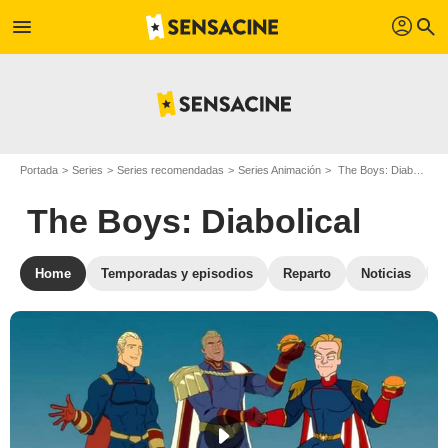
profil
menu
search
Portada
Series
Series recomendadas
Series Animación
The Boys: Diabolical
The Boys: Diabolical
Home
Temporadas y episodios
Reparto
Noticias