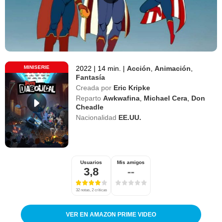
MINISERIE
2022
|
14 min.
|
Acción
,
Animación
,
Fantasía
Creada por
Eric Kripke
Reparto
Awkwafina
,
Michael Cera
,
Don
Cheadle
Nacionalidad
EE.UU.
Usuarios
Mis amigos
3,8
--
32 notas, 2 críticas
VER EN AMAZON PRIME VIDEO