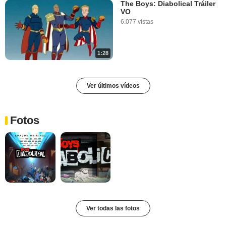
The Boys: Diabolical Tráiler
VO
6.077 vistas
1:28
Ver últimos vídeos
Fotos
Ver todas las fotos