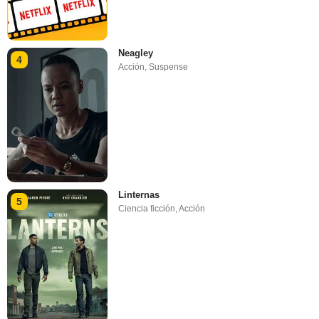
Neagley
4
Acción
,
Suspense
Linternas
5
Ciencia ficción
,
Acción