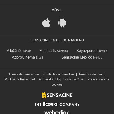
MÓVIL
SENSACINE EN EL EXTRANJERO
AlloCiné
Filmstarts
Beyazperde
Francia
Alemania
Turquía
AdoroCinema
Sensacine México
Brasil
México
Acerca de SensaCine
|
Contacta con nosotros
|
Términos de uso
|
Política de Privacidad
|
Administrar Utiq
|
©SensaCine
|
Preferencias de
cookies