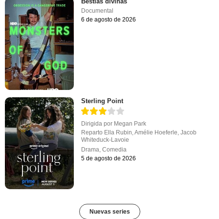
Bestias divinas
Documental
6 de agosto de 2026
Sterling Point
Dirigida por
Megan Park
Reparto
Ella Rubin
,
Amélie Hoeferle
,
Jacob
Whiteduck-Lavoie
Drama
,
Comedia
5 de agosto de 2026
Nuevas series