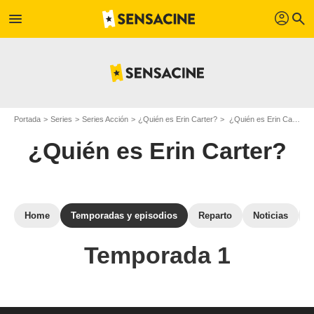
profil
menu
search
Portada
Series
Series Acción
¿Quién es Erin Carter?
¿Quién es Erin Carter?: episodios de la temporada 1
¿Quién es Erin Carter?
Home
Temporadas y episodios
Reparto
Noticias
Temporada 1