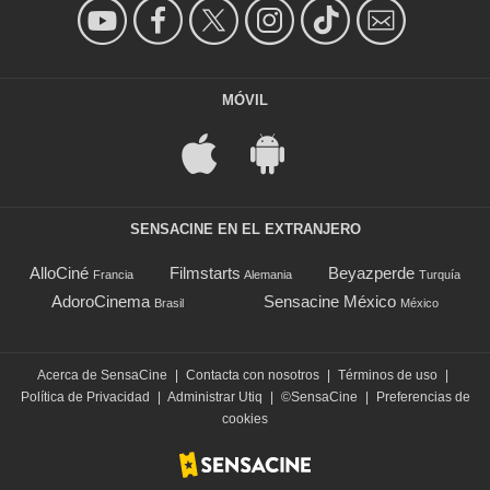
MÓVIL
SENSACINE EN EL EXTRANJERO
AlloCiné
Filmstarts
Beyazperde
Francia
Alemania
Turquía
AdoroCinema
Sensacine México
Brasil
México
Acerca de SensaCine
|
Contacta con nosotros
|
Términos de uso
|
Política de Privacidad
|
Administrar Utiq
|
©SensaCine
|
Preferencias de
cookies