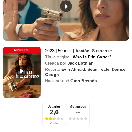
MINISERIE
2023
|
50 min.
|
Acción
,
Suspense
Título original:
Who is Erin Carter?
Creada por
Jack Lothian
Reparto
Evin Ahmad
,
Sean Teale
,
Denise
Gough
Nacionalidad
Gran Bretaña
Usuarios
Mis amigos
2,6
--
20 notas