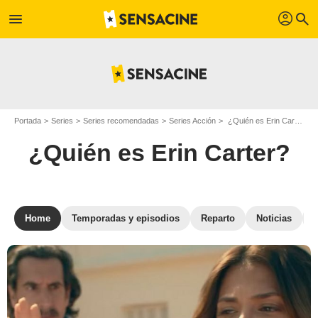
profil
menu
search
Portada
Series
Series recomendadas
Series Acción
¿Quién es Erin Carter?
¿Quién es Erin Carter?
Home
Temporadas y episodios
Reparto
Noticias