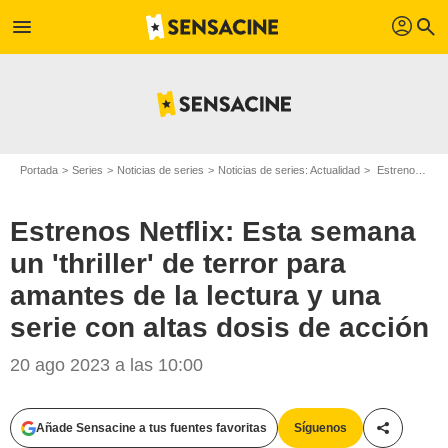
profil
menu
search
Portada
Series
Noticias de series
Noticias de series: Actualidad
Estrenos Netflix: Esta semana un 'thriller' de terror para amantes de la lectura y una serie con altas dosis de acción
Estrenos Netflix: Esta semana
un 'thriller' de terror para
amantes de la lectura y una
serie con altas dosis de acción
Netflix / SensaCine
20 ago 2023 a las 10:00
Añade Sensacine a tus fuentes favoritas
Síguenos
Compartir