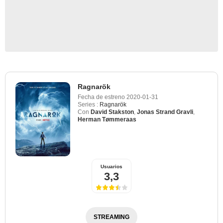
Ragnarök
Fecha de estreno
2020-01-31
Series :
Ragnarök
Con
David Stakston
,
Jonas Strand Gravli
,
Herman Tømmeraas
Usuarios
3,3
STREAMING