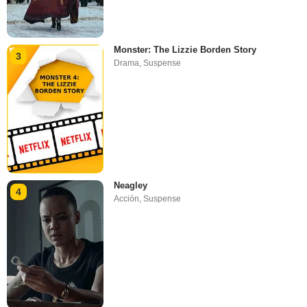
Monster: The Lizzie Borden Story
3
Drama
,
Suspense
Neagley
4
Acción
,
Suspense