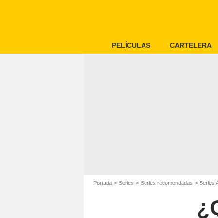
PELÍCULAS
CARTELERA
Portada
Series
Series recomendadas
Series 
¿Q