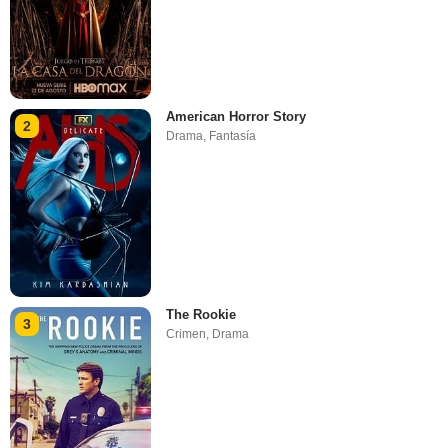
American Horror Story
2
Drama
,
Fantasía
The Rookie
3
Crimen
,
Drama