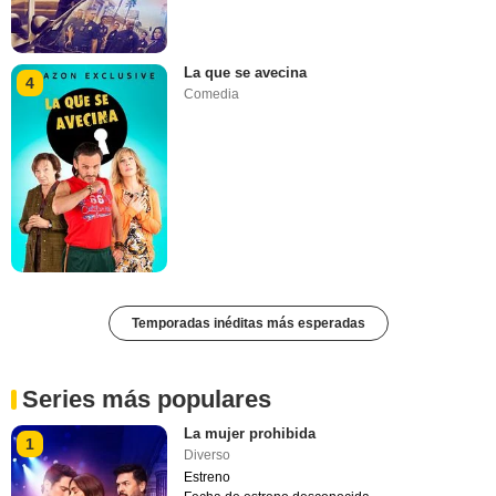
La que se avecina
4
Comedia
Temporadas inéditas más esperadas
Series más populares
La mujer prohibida
1
Diverso
Estreno