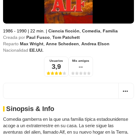
1986 - 1990
|
22 min.
|
Ciencia ficción
,
Comedia
,
Familia
Creada por
Paul Fusco
,
Tom Patchett
Reparto
Max Wright
,
Anne Schedeen
,
Andrea Elson
Nacionalidad
EE.UU.
Usuarios
Mis amigos
3,9
--
Sinopsis & Info
Comedia gamberra en la que una familia típica estadounidense
acoge a un extraterrestre en su casa. La serie sigue las
aventuras del alien, llamado Alf, en su nuevo hogar en la Tierra.