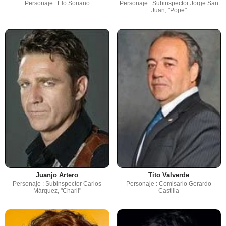
Personaje : Elo Soriano
Personaje : Subinspector Jorge San
Juan, "Pope"
Juanjo Artero
Tito Valverde
Personaje : Subinspector Carlos
Personaje : Comisario Gerardo
Márquez, "Charli"
Castilla