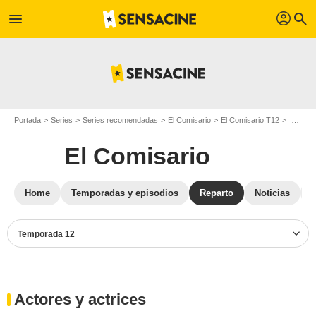
profil
menu
search
Portada
Series
Series recomendadas
El Comisario
El Comisario T12
Reparto El Comisario T12
El Comisario
Home
Temporadas y episodios
Reparto
Noticias
C
Temporada 12
Actores y actrices