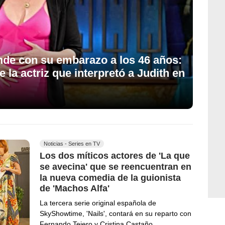
nde con su embarazo a los 46 años:
e la actriz que interpretó a Judith en
Noticias - Series en TV
Los dos míticos actores de 'La que
se avecina' que se reencuentran en
la nueva comedia de la guionista
de 'Machos Alfa'
La tercera serie original española de
SkyShowtime, 'Nails', contará en su reparto con
Fernando Tejero y Cristina Castaño,…