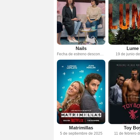
Nails
Lume
Fecha de estreno desconocida
19 de junio d
Matrimillas
Toy Bo
5 de septiembre de 2025
11 de febrero 