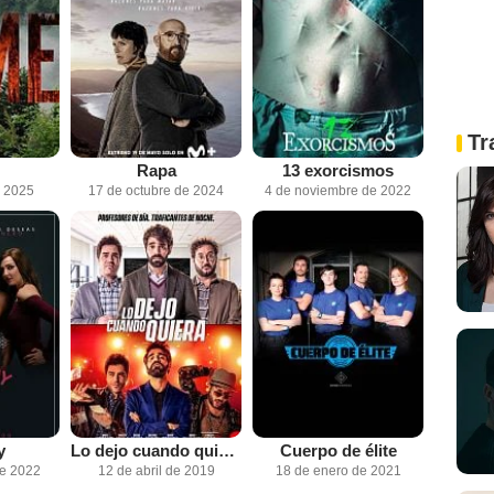
Tr
Rapa
13 exorcismos
e 2025
17 de octubre de 2024
4 de noviembre de 2022
y
Lo dejo cuando quiera
Cuerpo de élite
de 2022
12 de abril de 2019
18 de enero de 2021