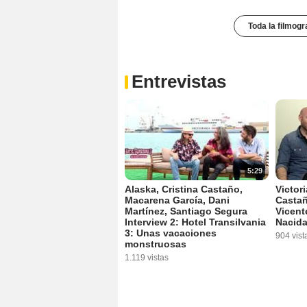
Toda la filmogr
Entrevistas
5:29
Alaska, Cristina Castaño,
Victori
Macarena García, Dani
Castañ
Martínez, Santiago Segura
Vicent
Interview 2: Hotel Transilvania
Nacida
3: Unas vacaciones
904 vist
monstruosas
1.119 vistas