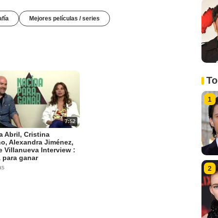
afía
Mejores películas / series
To
1
7:52
a Abril, Cristina
o, Alexandra Jiménez,
e Villanueva Interview :
 para ganar
as
2