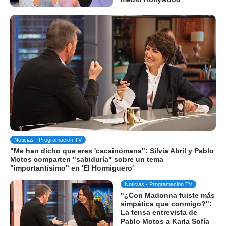
Noticias - Programación TV
"Me han dicho que eres 'cacainómana": Silvia Abril y Pablo
Motos comparten "sabiduría" sobre un tema
"importantísimo" en 'El Hormiguero'
Noticias - Programación TV
"¿Con Madonna fuiste más
simpática que conmigo?":
La tensa entrevista de
Pablo Motos a Karla Sofía