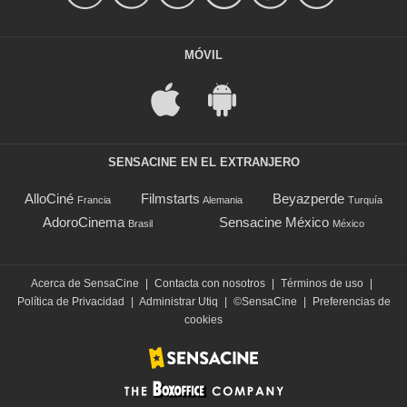
MÓVIL
SENSACINE EN EL EXTRANJERO
AlloCiné
Filmstarts
Beyazperde
Francia
Alemania
Turquía
AdoroCinema
Sensacine México
Brasil
México
Acerca de SensaCine
|
Contacta con nosotros
|
Términos de uso
|
Política de Privacidad
|
Administrar Utiq
|
©SensaCine
|
Preferencias de
cookies