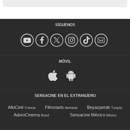
SÍGUENOS
MÓVIL
SENSACINE EN EL EXTRANJERO
AlloCiné
Filmstarts
Beyazperde
Francia
Alemania
Turquía
AdoroCinema
Sensacine México
Brasil
México