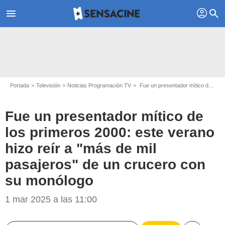
profil
menu
search
Portada
Televisión
Noticias Programación TV
Fue un presentador mítico de los primeros 2000: este verano hizo reír a "más de mil pasajeros" de un crucero con su monólogo
Fue un presentador mítico de
los primeros 2000: este verano
hizo reír a "más de mil
pasajeros" de un crucero con
Instagram
su monólogo
1 mar 2025 a las 11:00