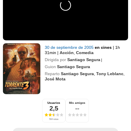
30 de septiembre de 2005
en cines
|
1h
31min
|
Acción
,
Comedia
Dirigida por
Santiago Segura
|
Guion
Santiago Segura
Reparto
Santiago Segura
,
Tony Leblanc
,
José Mota
Usuarios
Mis amigos
2,5
--
564 notas