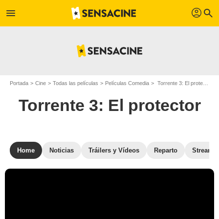
profil
menu
search
Portada
Cine
Todas las películas
Películas Comedia
Torrente 3: El protector
Torrente 3: El protector
Home
Noticias
Tráilers y Vídeos
Reparto
Streami