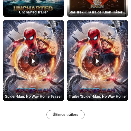
Uncharted Trailer
Star Trek II: la ira de Khan Tráiler VO
Spider-Man: No Way Home Teaser
Tráiler 'Spider-Man: No Way Home'
Últimos tráilers