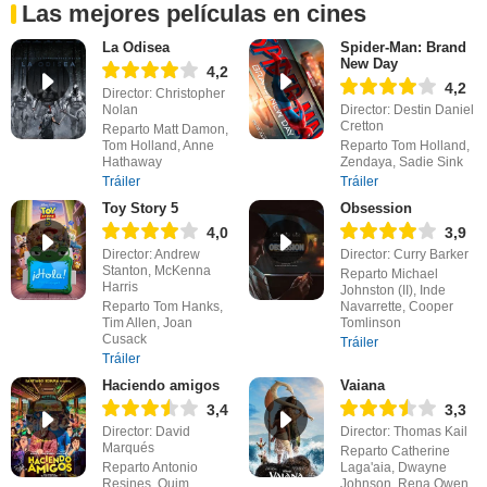
Las mejores películas en cines
La Odisea
Spider-Man: Brand
New Day
4,2
4,2
Director: Christopher
Nolan
Director: Destin Daniel
Cretton
Reparto Matt Damon,
Tom Holland, Anne
Reparto Tom Holland,
Hathaway
Zendaya, Sadie Sink
Tráiler
Tráiler
Toy Story 5
Obsession
4,0
3,9
Director: Andrew
Director: Curry Barker
Stanton, McKenna
Reparto Michael
Harris
Johnston (II), Inde
Reparto Tom Hanks,
Navarrette, Cooper
Tim Allen, Joan
Tomlinson
Cusack
Tráiler
Tráiler
Haciendo amigos
Vaiana
3,4
3,3
Director: David
Director: Thomas Kail
Marqués
Reparto Catherine
Reparto Antonio
Laga'aia, Dwayne
Resines, Quim
Johnson, Rena Owen