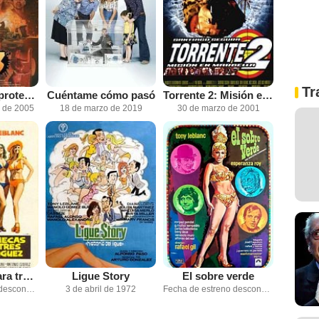
Tr
Torrente 3: El protector
Cuéntame cómo pasó
Torrente 2: Misión en Marbella
e de 2005
18 de marzo de 2019
30 de marzo de 2001
Tres suecas para tres Rodríguez
Ligue Story
El sobre verde
Fecha de estreno desconocida
3 de abril de 1972
Fecha de estreno desconocida