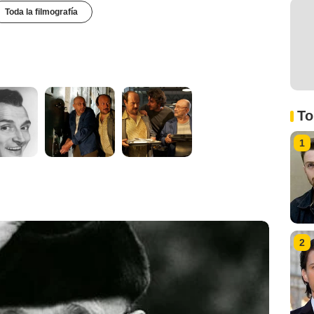
Toda la filmografía
To
1
2