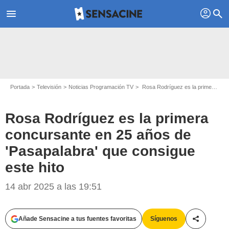
profil
menu
search
Portada
Televisión
Noticias Programación TV
Rosa Rodríguez es la primera concursante en 25 años de 'Pasapalabra' que consigue este hito
Rosa Rodríguez es la primera
concursante en 25 años de
'Pasapalabra' que consigue
Atresmedia
este hito
14 abr 2025 a las 19:51
Añade Sensacine a tus fuentes favoritas
Síguenos
Compartir