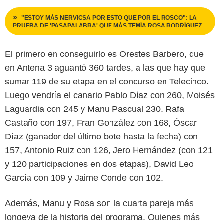
"ESTOY MÁS NERVIOSA POR ESTO QUE POR EL ROSCO": LA
PRUEBA DE 'PASAPALABRA' QUE MÁS TEMÍA ROSA RODRÍGUEZ
El primero en conseguirlo es Orestes Barbero, que
en Antena 3 aguantó 360 tardes, a las que hay que
sumar 119 de su etapa en el concurso en Telecinco.
Luego vendría el canario Pablo Díaz con 260, Moisés
Laguardia con 245 y Manu Pascual 230. Rafa
Castaño con 197, Fran González con 168, Óscar
Díaz (ganador del último bote hasta la fecha) con
157, Antonio Ruiz con 126, Jero Hernández (con 121
y 120 participaciones en dos etapas), David Leo
García con 109 y Jaime Conde con 102.
Además, Manu y Rosa son la cuarta pareja más
longeva de la historia del programa. Quienes más