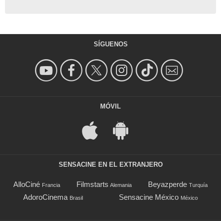
SÍGUENOS
MÓVIL
SENSACINE EN EL EXTRANJERO
AlloCiné
Filmstarts
Beyazperde
Francia
Alemania
Turquía
AdoroCinema
Sensacine México
Brasil
México