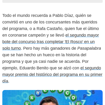
Todo el mundo recuerda a Pablo Díaz, quién se
convirtió en uno de los concursantes más queridos
del programa, o a Rafa Castaño, quien fue el último
en coronarse campeón y se llevó
el segundo mayor
Mediaset
bote del concurso tras completar 'El Rosco' en un
solo turno
. Pero hay más ganadores de
Pasapalabra
que se han hecho un hueco en la historia del
programa y que ya casi nadie se acuerda. Por
ejemplo, Eduardo Benito que se alzó con
el segundo
mayor premio del histórico del programa en su primer
día
.