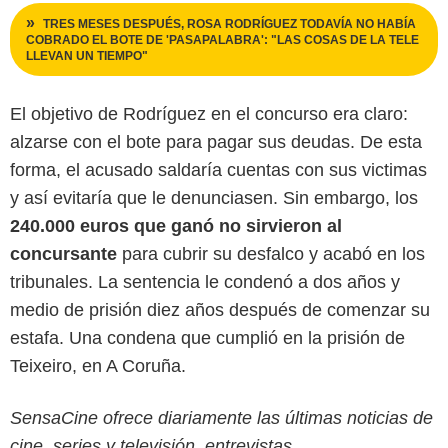
TRES MESES DESPUÉS, ROSA RODRÍGUEZ TODAVÍA NO HABÍA
COBRADO EL BOTE DE 'PASAPALABRA': "LAS COSAS DE LA TELE
LLEVAN UN TIEMPO"
El objetivo de Rodríguez en el concurso era claro:
alzarse con el bote para pagar sus deudas. De esta
forma, el acusado saldaría cuentas con sus victimas
y así evitaría que le denunciasen. Sin embargo, los
240.000 euros que ganó no sirvieron al
concursante
para cubrir su desfalco y acabó en los
tribunales. La sentencia le condenó a dos años y
medio de prisión diez años después de comenzar su
estafa. Una condena que cumplió en la prisión de
Teixeiro, en A Coruña.
SensaCine ofrece diariamente las últimas noticias de
cine, series y televisión, entrevistas,