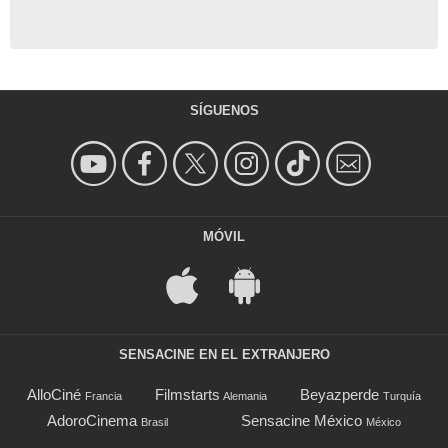
SÍGUENOS
MÓVIL
SENSACINE EN EL EXTRANJERO
AlloCiné
Filmstarts
Beyazperde
Francia
Alemania
Turquía
AdoroCinema
Sensacine México
Brasil
México