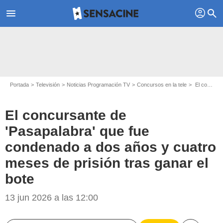
profil
menu
search
Portada
Televisión
Noticias Programación TV
Concursos en la tele
El concursante de 'Pasapalabra' que fue condenado a dos años y cuatro meses de prisión tras ganar el bote
El concursante de
'Pasapalabra' que fue
condenado a dos años y cuatro
meses de prisión tras ganar el
bote
Atresmedia
13 jun 2026 a las 12:00