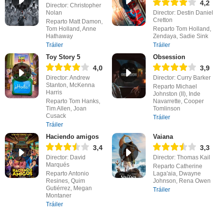
4,2
Director: Christopher
Nolan
Director: Destin Daniel
Cretton
Reparto Matt Damon,
Tom Holland, Anne
Reparto Tom Holland,
Hathaway
Zendaya, Sadie Sink
Tráiler
Tráiler
Toy Story 5
Obsession
4,0
3,9
Director: Andrew
Director: Curry Barker
Stanton, McKenna
Reparto Michael
Harris
Johnston (II), Inde
Reparto Tom Hanks,
Navarrette, Cooper
Tim Allen, Joan
Tomlinson
Cusack
Tráiler
Tráiler
Haciendo amigos
Vaiana
3,4
3,3
Director: David
Director: Thomas Kail
Marqués
Reparto Catherine
Reparto Antonio
Laga'aia, Dwayne
Resines, Quim
Johnson, Rena Owen
Gutiérrez, Megan
Tráiler
Montaner
Tráiler