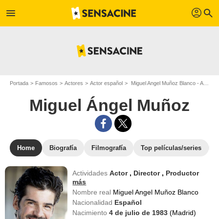
profil
menu
search
Portada
Famosos
Actores
Actor español
Miguel Angel Muñoz Blanco - Apodo : Miguel Ángel Muñoz
Miguel Ángel Muñoz
Home
Biografía
Filmografía
Top películas/series
Actividades
Actor
,
Director
,
Productor
más
Nombre real
Miguel Angel Muñoz Blanco
Nacionalidad
Español
Nacimiento
4 de julio de 1983
(Madrid)