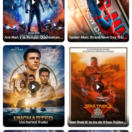
Ant-Man y la Avispa: Quantumanía Tráiler (2)
Spider-Man: Brand New Day Tráiler (3)
Uncharted Trailer
Star Trek II: la ira de Khan Tráiler VO