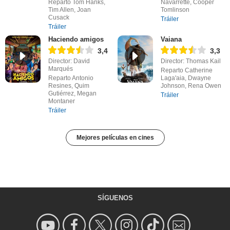
Reparto Tom Hanks,
Navarrette, Cooper
Tim Allen, Joan
Tomlinson
Cusack
Tráiler
Tráiler
Haciendo amigos
Vaiana
3,4
3,3
Director: David
Director: Thomas Kail
Marqués
Reparto Catherine
Reparto Antonio
Laga'aia, Dwayne
Resines, Quim
Johnson, Rena Owen
Gutiérrez, Megan
Tráiler
Montaner
Tráiler
Mejores películas en cines
SÍGUENOS