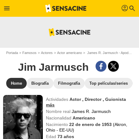
profil
menu
search
Portada
Famosos
Actores
Actor americano
James R. Jarmusch - Apodo : Jim Jarmusch
Jim Jarmusch
Home
Biografía
Filmografía
Top películas/series
Actividades
Actor
,
Director
,
Guionista
más
Nombre real
James R. Jarmusch
Nacionalidad
Americano
Nacimiento
22 de enero de 1953
(Akron,
Ohio - EE-UU)
Edad
73
años