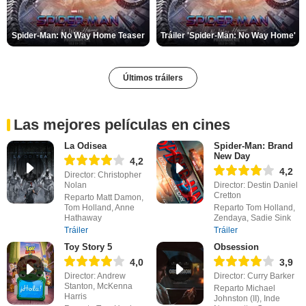
Spider-Man: No Way Home Teaser
Tráiler 'Spider-Man: No Way Home'
Últimos tráilers
Las mejores películas en cines
La Odisea
Spider-Man: Brand
New Day
4,2
4,2
Director: Christopher
Nolan
Director: Destin Daniel
Cretton
Reparto Matt Damon,
Tom Holland, Anne
Reparto Tom Holland,
Hathaway
Zendaya, Sadie Sink
Tráiler
Tráiler
Toy Story 5
Obsession
4,0
3,9
Director: Andrew
Director: Curry Barker
Stanton, McKenna
Reparto Michael
Harris
Johnston (II), Inde