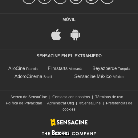
MÓVIL
SENSACINE EN EL EXTRANJERO
AlloCiné
Filmstarts
Beyazperde
Francia
Alemania
Turquía
AdoroCinema
Sensacine México
Brasil
México
Acerca de SensaCine
|
Contacta con nosotros
|
Términos de uso
|
Política de Privacidad
|
Administrar Utiq
|
©SensaCine
|
Preferencias de
cookies