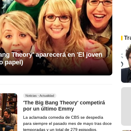
Tr
ang Theory' aparecerá en 'El joven
o papel)
Noticias - Actualidad
'The Big Bang Theory' competirá
por un último Emmy
La aclamada comedia de CBS se despedía
para siempre el pasado mes de mayo tras doce
temporadas y un total de 279 episodios.